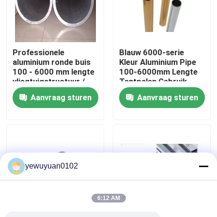
VR-show
Professionele
Blauw 6000-serie
Ongeveer ons
aluminium ronde buis
Kleur Aluminium Pipe
100 - 6000 mm lengte
100-6000mm Lengte
vliegtuigstructuur /
Tentpalen Gebruik
Fabrieksreis
vrachtwagenwiel
Aanvraag sturen
Aanvraag sturen
Kwaliteitscontrole
Contacteer ons
yewuyuan0102
Nieuws
6:12 AM
Gevallen