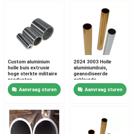
Custom aluminium
2024 3003 Holle
holle buis extrusie
aluminiumbuis,
hoge sterkte militaire
geanodiseerde
producten
gekleurde
aluminiumbuis van
Aanvraag sturen
Aanvraag sturen
hoge zuiverheid
Huis
Producten
Videos