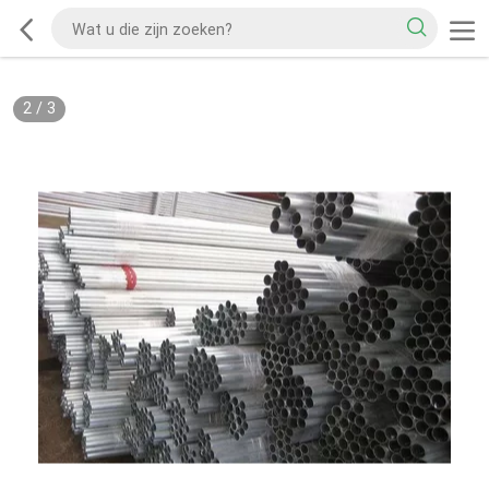
2
/
3