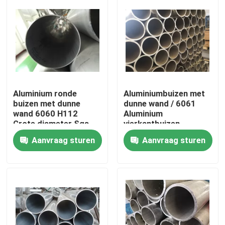
Aluminium ronde
Aluminiumbuizen met
buizen met dunne
dunne wand / 6061
wand 6060 H112
Aluminium
Grote diameter Sgs
vierkantbuizen
And Astm Normen
Aanvraag sturen
Aanvraag sturen
Huis
Producten
Videos