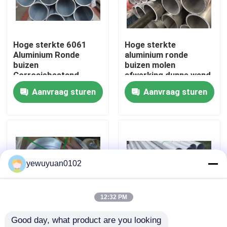
VR-show
Hoge sterkte 6061
Hoge sterkte
Aluminium Ronde
aluminium ronde
Ongeveer ons
buizen
buizen molen
Corrosiebestand
afwerking dunne wand
Dunwand Aluminium
voor transport
Aanvraag sturen
Aanvraag sturen
Fabrieksreis
buis
Kwaliteitscontrole
Contacteer ons
yewuyuan0102
Nieuws
12:32 PM
Good day, what product are you looking 
Gevallen
1060 Aluminium
6101 T6 Aluminium