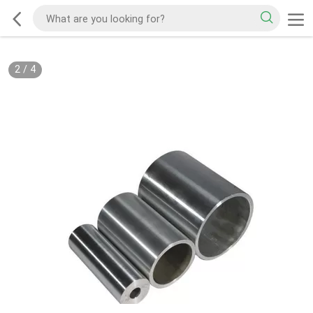
2
/
4