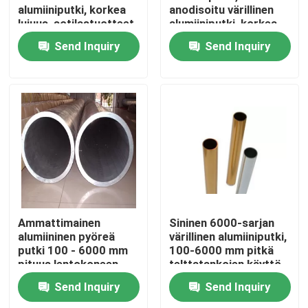
alumiiniputki, korkea
anodisoitu värillinen
lujuus, sotilastuotteet
alumiiniputki, korkea
puhtausaste
Send Inquiry
Send Inquiry
Home
Ammattimainen
Sininen 6000-sarjan
alumiininen pyöreä
värillinen alumiiniputki,
putki 100 - 6000 mm
100-6000 mm pitkä
Products
pituus lentokoneen
telttatankojen käyttö
rakenne / kuorma-
Send Inquiry
Send Inquiry
auton pyörä
Videos