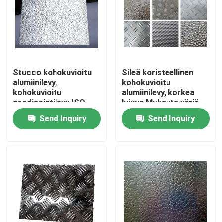
Stucco kohokuvioitu
Sileä koristeellinen
alumiinilevy,
kohokuvioitu
kohokuvioitu
alumiinilevy, korkea
anodisointilevy ISO-
lujuus Mukauta väriä
sertifiointi
Send Inquiry
Send Inquiry
Home
Products
Videos