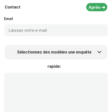
Contact
Après
Email
Sélectionnez des modèles une enquête
Prix ​​du produit
Min.order quantity
rapide:
Prélèvement d 'échantillons
Plus de détails