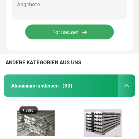
Aluminiumwarzenblech
Aluminiumblechplatte
Flugzeugfolie aus Aluminium
ANDERE KATEGORIEN AUS UNS
Aluminiumplatten für den Seeverkehr
Aluminiumrundeisen
(30)
Hohles Aluminiumrohr
Rohr aus Aluminium
quadratisches Aluminiumrohr