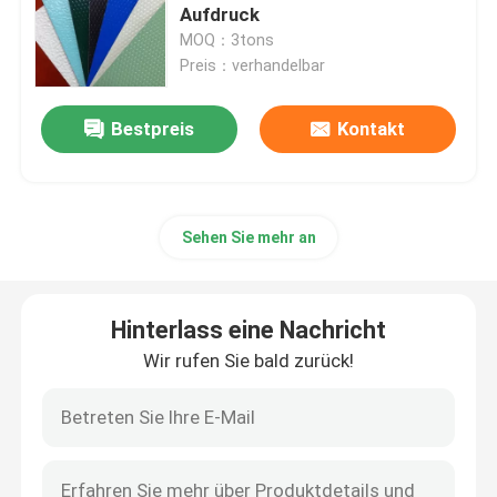
Aufdruck
MOQ：3tons
Blog
Preis：verhandelbar
Fordern Sie ein Zitat
Bestpreis
Kontakt
Aluminiumrundeisen
Sehen Sie mehr an
feste Aluminiumstange
Hinterlass eine Nachricht
Aluminiumstange 7075
Wir rufen Sie bald zurück!
Flache Aluminiumstange
prägeartiges Aluminiumblatt