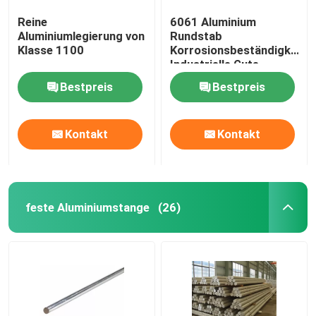
Reine
6061 Aluminium
Aluminiumlegierung von
Rundstab
Klasse 1100
Korrosionsbeständigkeit
Industrielle Gute
Leistung
Bestpreis
Bestpreis
Kontakt
Kontakt
feste Aluminiumstange
(26)