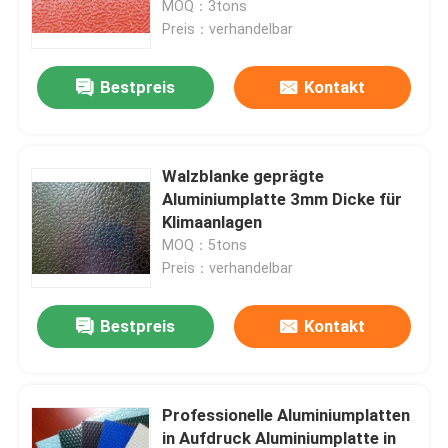
MOQ：3tons
Preis：verhandelbar
VR Show
Bestpreis
Kontakt
Über uns
Walzblanke geprägte
Fabrik-Ausflug
Aluminiumplatte 3mm Dicke für
Klimaanlagen
MOQ：5tons
Qualitätskontrolle
Preis：verhandelbar
Treten Sie mit uns in Verbindung
Bestpreis
Kontakt
Nachrichten
Professionelle Aluminiumplatten
Fälle
in Aufdruck Aluminiumplatte in