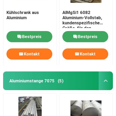
Kühlschrank aus
AlMgSi1 6082
Aluminium
Aluminium-Vollstab,
kundenspezifische
Größe, für den
konstruktiven
Bestpreis
Bestpreis
Ingenieurbau
Kontakt
Kontakt
Aluminiumstange 7075
(5)