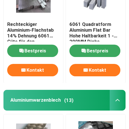
Rechteckiger
6061 Quadratform
Aluminium-Flachstab
Aluminium Flat Bar
14% Dehnung 6061
Hohe Haltbarkeit 1 -
Güte für den
200MM Dicke
Flugzeugbau
Bestpreis
Bestpreis
Kontakt
Kontakt
Aluminiumwarzenblech
(13)