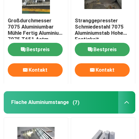
Großdurchmesser
Stranggepresster
7075 Aluminiumbar
Schmiedestahl 7075
Mühle Fertig Aluminium
Aluminiumstab Hohe
7075 T651 Astm
Festigkeit
Standard
Ausreichende
Bestpreis
Bestpreis
Bearbeitbarkeit
Kontakt
Kontakt
Flache Aluminiumstange
(7)