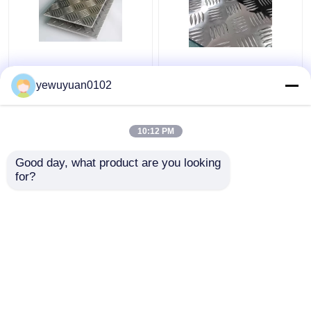
1100 5 Bars
5 Bar Aluminium
Riffelbleche aus
Riffelblech Prägung
yewuyuan0102
Aluminium, geprägt,
Gerippte
rutschhemmend, für
Aluminiumplatte
Busböden
Kaltwalzen
10:12 PM
Bestpreis
Bestpreis
Good day, what product are you looking 
for?
Kontakt
Kontakt
Sehen Sie mehr an
Startseite
Über uns
Kontakt
Desktop Site
Sitemap
Datenschutzrichtlinie