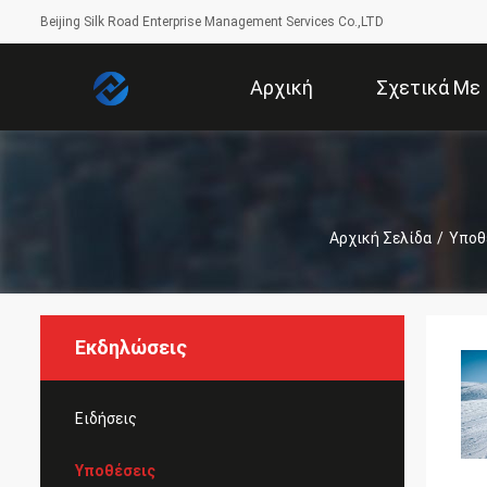
Beijing Silk Road Enterprise Management Services Co.,LTD
Αρχική
Σχετικά Με
Σελίδα
Εμάς
Αρχική Σελίδα
/
Υποθ
Εκδηλώσεις
Ειδήσεις
Υποθέσεις