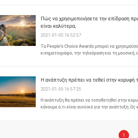
υλικά συ...
Πώς να χρησιμοποιήσετε την επίδραση προ
είναι καλύτερα;
2021-01-05 16:52:57
Τα People's Choice Awards μπορεί να χρησιμεύσο
κινηματογράφο, την τηλεόραση και τη μουσική, 
θέματα μόδας το βράδυ της Κυριακής. Εκτός από
Fashion ...
Η ανάπτυξη πρέπει να τεθεί στην κορυφή τ
2021-01-05 16:57:25
Η ανάπτυξη θα πρέπει να τοποθετηθεί στην κορυ
κάνουμε ό,τι είναι ευνοϊκό για την ανάπτυξη. Ως
ζωτικότητα σε καμία περίπτωση δεν αποτελεί απ
αναπτύσσεται ...
1