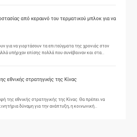
στασίας από κεραυνό του τερματικού μπλοκ για να
υν για να γιορτάσουν τα επιτεύγματα της χρονιάς στον
αλλά υπήρχαν επίσης πολλά που συνέβαιναν και στα
 τη συνηθισμένη λάμψη του κόκκινου χαλιού, ένα βραβείο
ης εθνικής στρατηγικής της Κίνας
φή της εθνικής στρατηγικής της Κίνας. Θα πρέπει να
 κινητήρια δύναμη για την ανάπτυξη, η κοινωνική
ειλή για την κοινωνική σταθερότητα. Η Κίνα, η οποία