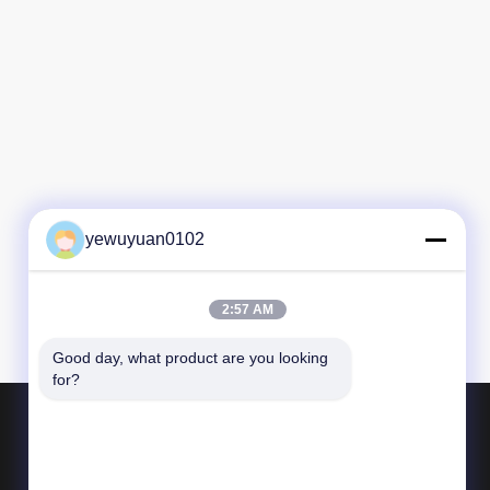
yewuyuan0102
2:57 AM
Good day, what product are you looking 
for?
Προϊόντα
αλουμίνιο γύρω από το φραγμό