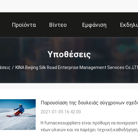
Προϊόντα
Βίντεο
Εμφάνιση
Εκδηλ
VR
Υποθέσεις
έσεις
/
ΚΙΝΑ Beijing Silk Road Enterprise Management Services Co.,L
Παρουσίαση της δουλειάς σύγχρονων σχεδ
2021-01-05 16:42:00
Η furnacessuppliers είναι πρόθυμη να συνεργαστ
νέων υλικών και να παρέχει τεχνική καθοδήγηση
Κανονικά δεχόμαστε T/T και Western Union. Καν