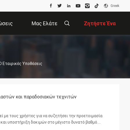
Greek
ώσεις
Μας Ελάτε
Ζητήστε Ένα
Σε Επαφή Με
Απόσπασμα
TD Εταιρικές Υποθέσεις
ιαστών και παραδοσιακών τεχνιτών
εί με τους χρήστες για να συζητήσει την προετοιμασία
 και υποστήριξη δοκιμών στο μέγιστο δυνατό βαθμό.
ονικά δεχόμαστε T/T και Western Union. Κατάλληλο για