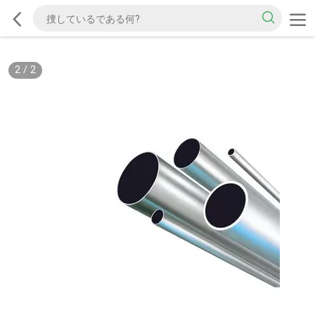
2
/
2