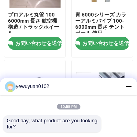
プロアルミ丸管 100 -
青 6000シリーズ カラ
VRショー
6000mm 長さ 航空機
ーアルミパイプ 100-
構造 / トラックホイー
6000mm 長さ テント
ル
ポール 使用
私達について
お問い合わせを送信
お問い合わせを送信
工場旅行
品質管理
yewuyuan0102
私達に連絡しなさい
10:55 PM
ニュース
Good day, what product are you looking 
カスタムアルミニウム
ゴールドパウダーホー
for?
中空パイプ押出成形 高
ルアルミ管 化粧品用フ
場合
強度 軍事製品
ェルルールのGB/T規