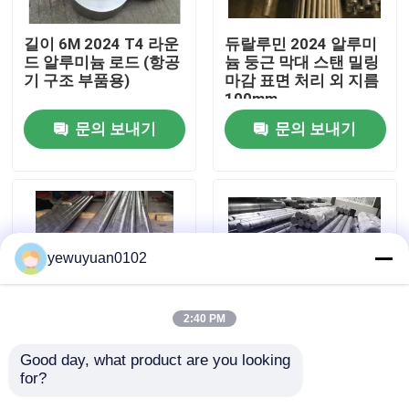
길이 6M 2024 T4 라운
듀랄루민 2024 알루미
VR 쇼
드 알루미늄 로드 (항공
늄 둥근 막대 스탠 밀링
기 구조 부품용)
마감 표면 처리 외 지름
100mm
우리에 대하여
문의 보내기
문의 보내기
공장 여행
품질 관리
yewuyuan0102
연락주세요
2:40 PM
뉴스
Good day, what product are you looking 
산업 2024 알루미늄 합
6061 T6 고체 알루미
for?
금 원형 바 밀 마감 표면
늄 원형 막대 10인치 지
경우
처리
름 6000mm 길이 항공