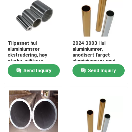
Tilpasset hul
2024 3003 Hul
aluminiumsrør
aluminiumrør,
ekstrudering, høy
anodisert farget
styrke, militære
aluminiumsrør med
produkter
høy renhet
Send Inquiry
Send Inquiry
Home
Products
Videos