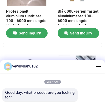
Profesjonelt
Blå 6000-serien farget
VR Show
aluminium rundt rør
aluminiumsrør 100-
100 - 6000 mm lengde
6000 mm lengde
flystruktur /
teltstenger bruk
About Us
lastebilhjul
Send Inquiry
Send Inquiry
Factory Tour
Quality Control
yewuyuan0102
Contact Us
2:37 AM
news
Good day, what product are you looking 
Tilpasset hul
Gullpulver hule
for?
aluminiumsrør
aluminiumsrør GB/T
All Cases
ekstrudering, høy
standard for