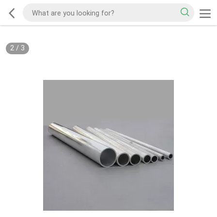
2
/
3