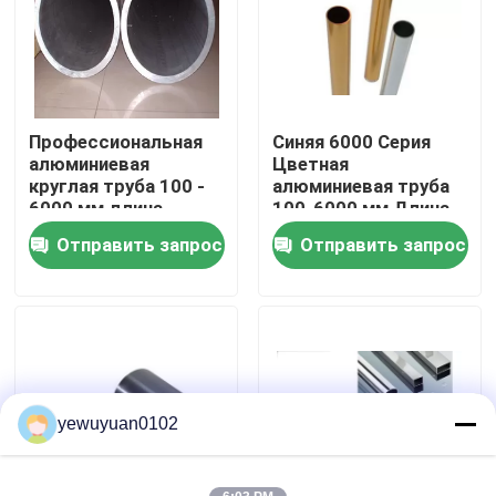
VR - шоу
О нас
Профессиональная
Синяя 6000 Серия
алюминиевая
Цветная
круглая труба 100 -
алюминиевая труба
Путешествие фабрики
6000 мм длина
100-6000 мм Длина
Структура самолета
Полосы палатки
Отправить запрос
Отправить запрос
/ колесо грузовика
Использование
Проверка качества
Свяжитесь мы
Новости
yewuyuan0102
Случаи