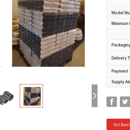
Model N
Minimum 
Packaging
Delivery 
Payment 
Supply Abi
Get Best