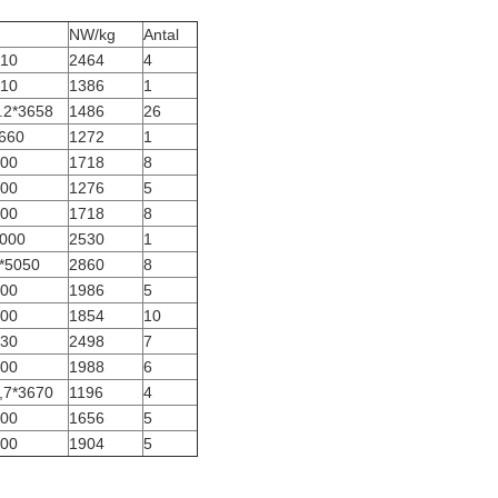
NW/kg
Antal
010
2464
4
010
1386
1
.2*3658
1486
26
660
1272
1
500
1718
8
500
1276
5
500
1718
8
4000
2530
1
*5050
2860
8
100
1986
5
000
1854
10
030
2498
7
100
1988
6
,7*3670
1196
4
100
1656
5
500
1904
5