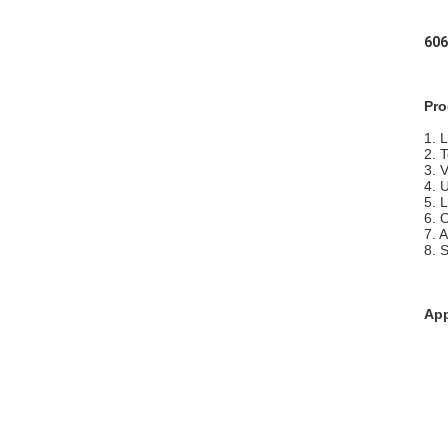
606
Pro
1. 
2. 
3. 
4. 
5. 
6. O
7. A
8. 
App