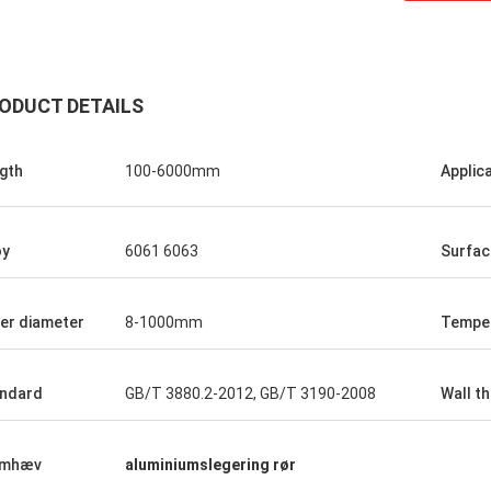
ODUCT DETAILS
Michael
Samarbe
rodukter, god service, god
Gode produkter, god serv
gth
100-6000mm
Applic
gplatform til fremstilling af
sourcingplatform til frem
llige størrelser mælkeflasker,
forskellige størrelser m
ceflasker, gulvinsflasker.
sojasauceflasker, gulvins
oy
6061 6063
Surface
er diameter
8-1000mm
Tempe
ndard
GB/T 3880.2-2012, GB/T 3190-2008
Wall t
emhæv
aluminiumslegering rør