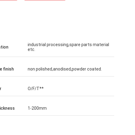
jde
GTO
ice, god
Gode produkter, god service, god
industrial processing,spare parts material
ation
stilling af
sourcingplatform til fremstilling af
etc.
ælkeflasker,
forskellige størrelser mælkeflasker,
flasker.
sojasauceflasker, gulvinsflasker.
 finish
non polished,anodised,powder coated.
r
O/F/T**
hickness
1-200mm