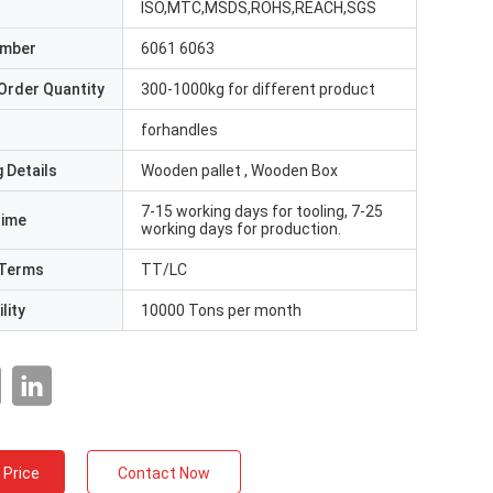
ISO,MTC,MSDS,ROHS,REACH,SGS
umber
6061 6063
Order Quantity
300-1000kg for different product
forhandles
 Details
Wooden pallet , Wooden Box
7-15 working days for tooling, 7-25
Time
working days for production.
Terms
TT/LC
lity
10000 Tons per month
 Price
Contact Now