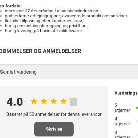
es fordele:
mere end 17 års erfaring i aluminiumsindustrien;
godt erfarne arbejdsgrupper, avancerede produktionsmaskiner;
fleksibel tilpasning efter kundernes krav;
hurtig omkostningsberegning og pristilbud;
hurtig levering på basis af kvalitetsvarer.
DØMMELSER OG ANMELDELSER
Samlet vurdering
Vurdering
4.0
5
stjerner
Baseret på 50 anmeldelser for denne leverandør
4
stjerner
Skriv en
3
stjerner