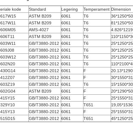
eriale kode
Standard
Legering
Temperament
Dimension
0617W15
ASTM B209
6061
T6
36*1250*5
0617W11
ASTM B209
6061
T6
81*1250*5
0606M05
AMS-4027
6061
T6
4.826*1219
0606T11
ASTM B209
6061
T6
110*1150*3
0603W11
GB/T3880-2012
6061
T6
25*1250*2
0609J08
GB/T3880-2012
6061
T6
30*1250*2
0603W12
GB/T3880-2012
6061
T6
25*1250*2
0602N20
GB/T3880-2012
6061
T6
110*2100*
0430G14
GB/T3880-2012
6061
F
20.13*1290
0412Z07
GB/T3880-2012
6061
F
30*1550*3
0603Z19
GB/T3880-2012
6061
T6
15*1500*3
0602G04
ASTM B209
6061
F
20*1290*5
0415Y15
GB/T3880-2012
6061
F
25*1550*3
0329Y10
GB/T3880-2012
6061
T651
19,05*1536
0415Y13
GB/T3880-2012
6061
F
25*1550*3
0515D15
GB/T3880-2012
6061
T651
45*1250*2