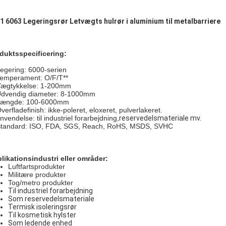
1 6063 Legeringsrør Letvægts hulrør i aluminium til metalbarriere
dukt
s
specificering:
Legering: 6000-serien
Temperament: O/F/T**
Vægtykkelse: 1-200mm
Udvendig diameter: 8-1000mm
Længde: 100-6000mm
verfladefinish: ikke-poleret, eloxeret, pulverlakeret.
nvendelse: til industriel forarbejdning,
reservedelsmateriale mv.
Standard: ISO, FDA, SGS, Reach, RoHS, MSDS, SVHC
likationsindustri eller områder:
Luftfartsprodukter
Militære produkter
Tog/metro produkter
Til industriel forarbejdning
Som reservedelsmateriale
Termisk isoleringsrør
Til kosmetisk hylster
Som ledende enhed