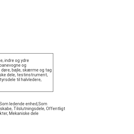
, indre og ydre
nbanevogne og
 døre, bøjle, skærme og tag
ske dele, testinstrument,
yrsdele til halvledere,
ør,Som ledende enhed,Som
 skabe, Tilslutningsdele, Offentligt
kter, Mekaniske dele