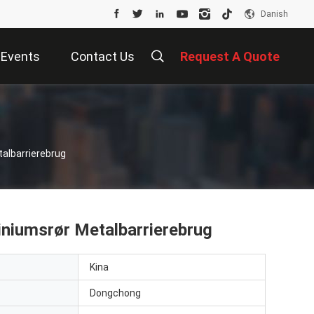
Danish
Events
Contact Us
Request A Quote
albarrierebrug
iniumsrør Metalbarrierebrug
Kina
Dongchong