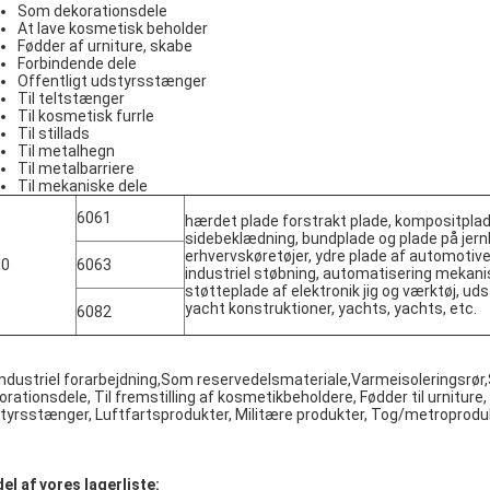
Som dekorationsdele
At lave kosmetisk beholder
Fødder af urniture, skabe
Forbindende dele
Offentligt udstyrsstænger
Til teltstænger
Til kosmetisk furrle
Til stillads
Til metalhegn
Til metalbarriere
Til mekaniske dele
6061
hærdet plade forstrakt plade, kompositplade
sidebeklædning, bundplade og plade på jer
erhvervskøretøjer, ydre plade af automotive
00
6063
industriel støbning, automatisering mekani
støtteplade af elektronik jig og værktøj, udst
yacht konstruktioner, yachts, yachts, etc.
6082
 industriel forarbejdning,Som reservedelsmateriale,Varmeisoleringsr
orationsdele, Til fremstilling af kosmetikbeholdere, Fødder til urniture,
tyrsstænger, Luftfartsprodukter, Militære produkter, Tog/metroprodu
del af vores lagerliste: