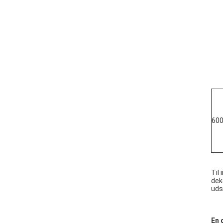
60
Til
dek
uds
En 