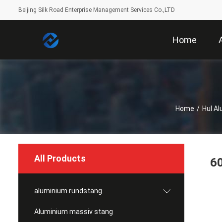
Beijing Silk Road Enterprise Management Services Co.,LTD
Home
Home
/
Hul A
All Products
60
aluminium rundstang
Aluminium massiv stang