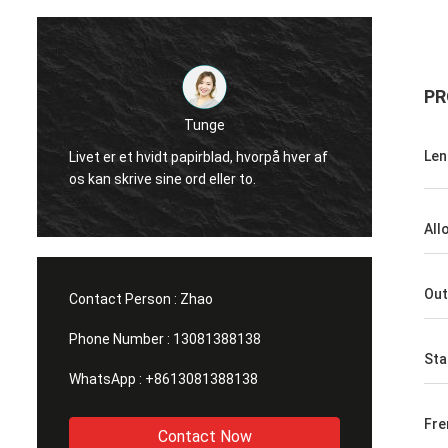
PR
Tunge
Gode p
Len
Livet er et hvidt papirblad, hvorpå hver af
sourcin
os kan skrive sine ord eller to.
forske
sojasau
All
Out
Contact Person :
Zhao
Phone Number :
13081388138
Sta
WhatsApp :
+8613081388138
Fr
Contact Now