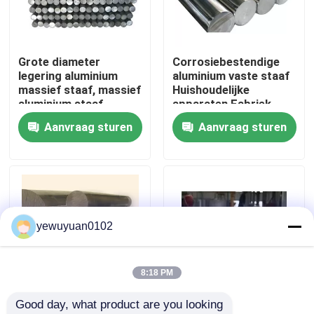
VR-show
Grote diameter
Corrosiebestendige
legering aluminium
aluminium vaste staaf
Ongeveer ons
massief staaf, massief
Huishoudelijke
aluminium staaf
apparaten Fabriek
Zilveren
Afgerond
Aanvraag sturen
Aanvraag sturen
Fabrieksreis
Kwaliteitscontrole
Contacteer ons
yewuyuan0102
Nieuws
8:18 PM
Good day, what product are you looking 
Gevallen
Transport massieve
Corrosiebestendig