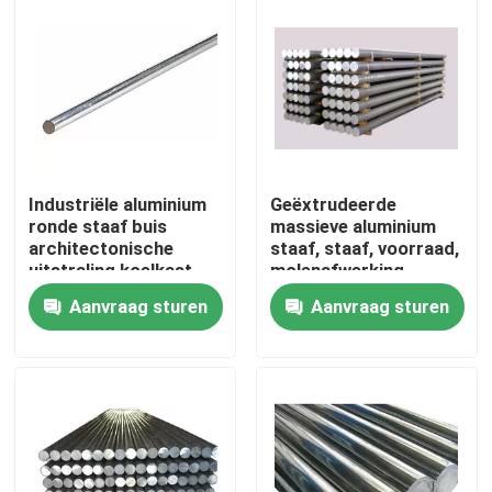
Industriële aluminium
Geëxtrudeerde
ronde staaf buis
massieve aluminium
architectonische
staaf, staaf, voorraad,
uitstraling koelkast
molenafwerking,
instrumentmaterialen
Aanvraag sturen
Aanvraag sturen
Huis
Producten
Videos