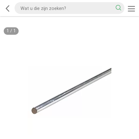
1
/
1