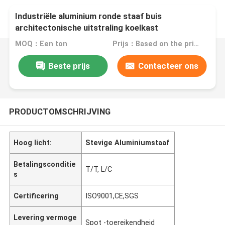
Industriële aluminium ronde staaf buis
architectonische uitstraling koelkast
MOQ：Een ton
Prijs：Based on the price of the day
Beste prijs
Contacteer ons
PRODUCTOMSCHRIJVING
Hoog licht:
Stevige Aluminiumstaaf
Betalingsconditie
T/T, L/C
s
Certificering
ISO9001,CE,SGS
Levering vermoge
Spot -toereikendheid