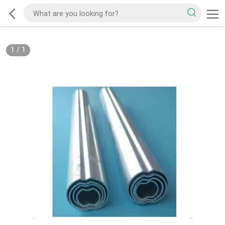
1
/
1