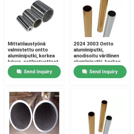
Mittatilaustyönä
2024 3003 Ontto
valmistettu ontto
alumiiniputki,
alumiiniputki, korkea
anodisoitu värillinen
lujuus, sotilastuotteet
alumiiniputki, korkea
puhtausaste
Send Inquiry
Send Inquiry
Home
Products
Videos