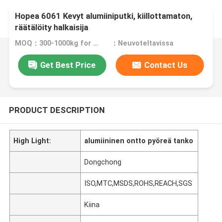
Hopea 6061 Kevyt alumiiniputki, kiillottamaton,
räätälöity halkaisija
MOQ：300-1000kg for different product
：Neuvoteltavissa
Get Best Price
Contact Us
PRODUCT DESCRIPTION
High Light:
alumiininen ontto pyöreä tanko
Dongchong
ISO,MTC,MSDS,ROHS,REACH,SGS
Kiina