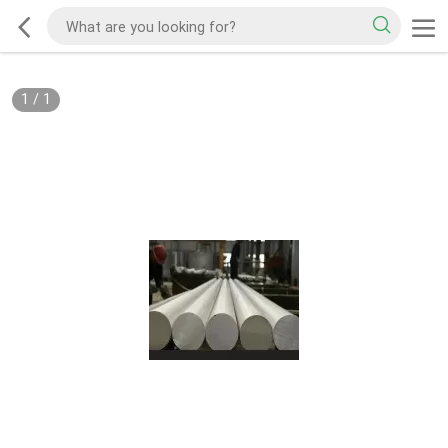
1
/
1