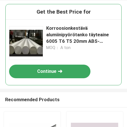
Get the Best Price for
Korroosionkestävä
alumiinipyörötanko täyteaine
6005 T6 T5 20mm ABS-
sertifikaatilla
MOQ： A ton
Continue
Recommended Products