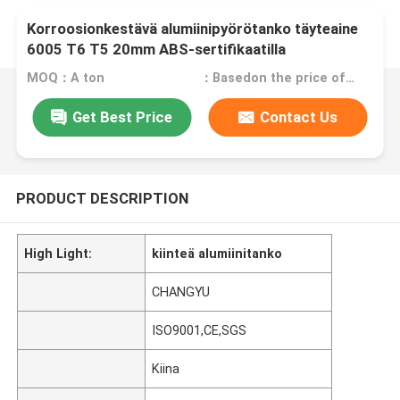
Korroosionkestävä alumiinipyörötanko täyteaine
6005 T6 T5 20mm ABS-sertifikaatilla
MOQ：A ton
：Basedon the price of the day
Get Best Price
Contact Us
PRODUCT DESCRIPTION
High Light:
kiinteä alumiinitanko
CHANGYU
ISO9001,CE,SGS
Kiina