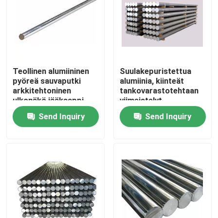
Teollinen alumiininen
Suulakepuristettua
pyöreä sauvaputki
alumiinia, kiinteät
arkkitehtoninen
tankovarastotehtaan
ulkonäkö jääkaappi
viimeistelyt
instrumenttimateriaalit
Send Inquiry
Send Inquiry
Home
Products
Videos