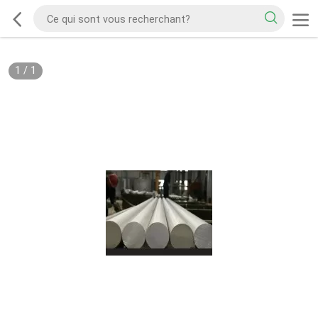
1
/
1