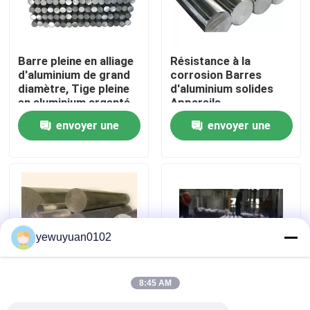
VR Show
Barre pleine en alliage
Résistance à la
d'aluminium de grand
corrosion Barres
Au sujet de nous
diamètre, Tige pleine
d'aluminium solides
en aluminium argenté
Appareils
électroménagers
envoyer une
envoyer une
Visite d'usine
demande
demande
Contrôle de qualité
Contactez-nous
yewuyuan0102
Nouvelles
8:45 AM
Cas
Transports Barre en
Tige ronde en