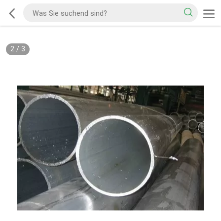
2
/
3