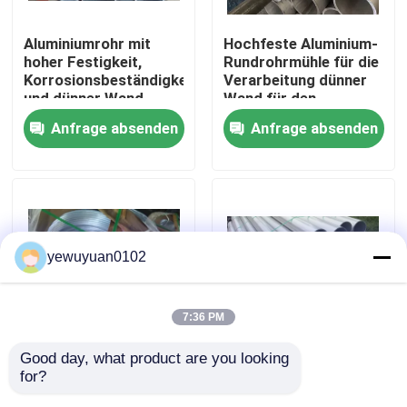
Aluminiumrohr mit
Hochfeste Aluminium-
VR Show
hoher Festigkeit,
Rundrohrmühle für die
Korrosionsbeständigkeit
Verarbeitung dünner
und dünner Wand
Wand für den
Über uns
Transport
Anfrage absenden
Anfrage absenden
Fabrik-Ausflug
Qualitätskontrolle
yewuyuan0102
Treten Sie mit uns in Verbindung
7:36 PM
Nachrichten
Good day, what product are you looking 
1060
6101 T6 Rundrohr aus
for?
Aluminiumlegierung
Aluminium mit hoher
Fälle
Hohle
elektrischer