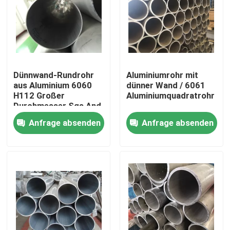
Dünnwand-Rundrohr
Aluminiumrohr mit
aus Aluminium 6060
dünner Wand / 6061
H112 Großer
Aluminiumquadratrohr
Durchmesser Sgs And
Astm Normen
Anfrage absenden
Anfrage absenden
Haus
Produkte
Videos