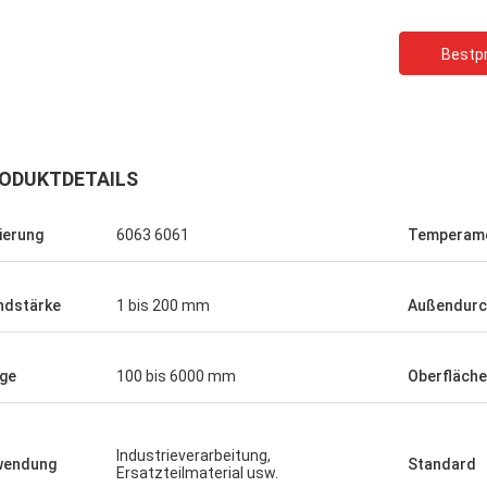
Bestpr
Kooperieren
, gute
Gute Produkte, guter Service, gute
die
Beschaffungsplattform für die
ODUKTDETAILS
nen Größen
Herstellung von verschiedenen Größen
laschen,
von Milchflaschen, Sojasoßflaschen,
ierung
6063 6061
Temperam
Gelbweinflaschen.
dstärke
1 bis 200 mm
Außendur
ge
100 bis 6000 mm
Oberfläche
Industrieverarbeitung,
wendung
Standard
Ersatzteilmaterial usw.