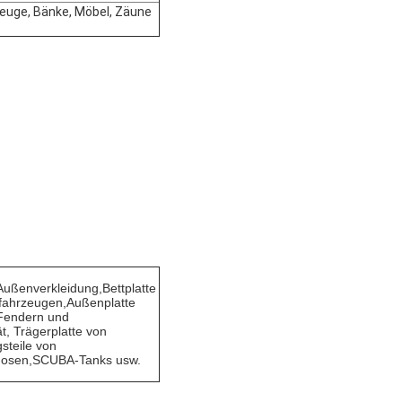
zeuge, Bänke, Möbel, Zäune
Außenverkleidung,Bettplatte
zfahrzeugen,Außenplatte
 Fendern und
, Trägerplatte von
steile von
mdosen,SCUBA-Tanks usw.