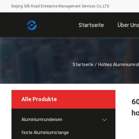
Beijing Silk Road Enterprise Management Services Co.,LTD
Startseite
Über Un
Startseite
/
Hohles Aluminiumro
Alle Produkte
60
h
Aluminiumrundeisen
feste Aluminiumstange