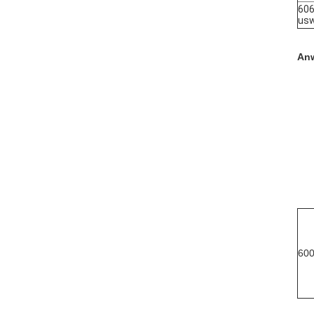
606
usw
An
60