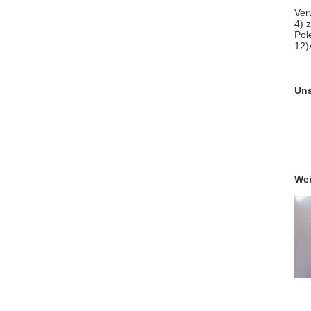
Ver
4) 
Pol
12)
Uns
Wei