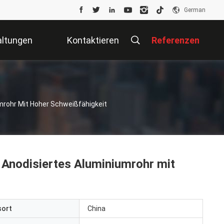
German
altungen
Kontaktieren
Referenzen
Sie Uns
mrohr Mit Hoher Schweißfähigkeit
Anodisiertes Aluminiumrohr mit
sort
China