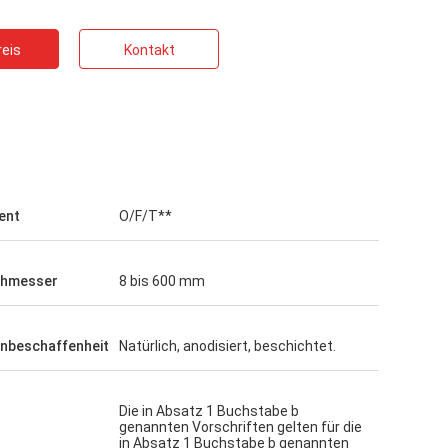
eis
Kontakt
GTO
Gute Produkte, guter Service, gute
Das ist ein
Beschaffungsplattform für die
Beschaffun
Herstellung von verschiedenen Größen
rücksichtsv
von Milchflaschen, Sojasoßflaschen,
hochwertig
ent
O/F/T**
Gelbweinflaschen.
chmesser
8 bis 600 mm
nbeschaffenheit
Natürlich, anodisiert, beschichtet.
Die in Absatz 1 Buchstabe b
genannten Vorschriften gelten für die
in Absatz 1 Buchstabe b genannten