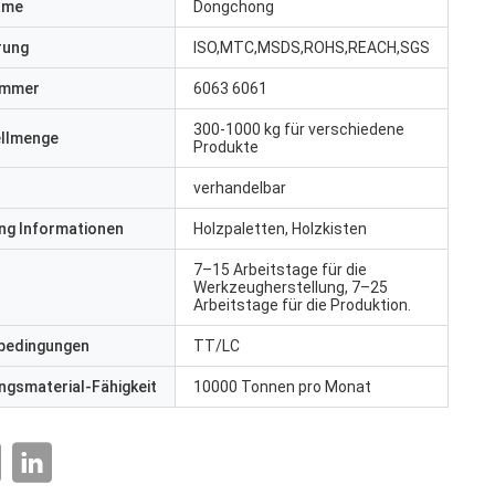
ame
Dongchong
erung
ISO,MTC,MSDS,ROHS,REACH,SGS
ummer
6063 6061
300-1000 kg für verschiedene
ellmenge
Produkte
verhandelbar
ng Informationen
Holzpaletten, Holzkisten
7–15 Arbeitstage für die
Werkzeugherstellung, 7–25
Arbeitstage für die Produktion.
bedingungen
TT/LC
gsmaterial-Fähigkeit
10000 Tonnen pro Monat