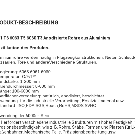
ODUKT-BESCHREIBUNG
1 T6 6063 T5 6060 T3 Anodisierte Rohre aus Aluminium
zifikation des Produkts:
miniumrohre werden häufig in Flugzeugkonstruktionen, Nieten,
Schleud
tzsäulen, Tore und andere
Verschiedene Strukturen.
Legierung: 6063 6061 6060
Temperatur: O/F/T**
ndstärke: 1-200 mm
ßendurchmesser: 8-600 mm
Länge: 100-6000 mm
erflächenveredelung: natürlich, anodisiert, beschichtet.
wendung: für die industrielle Verarbeitung, Ersatzteilmaterial usw.
Standard: ISO,FDA,SGS,Reach,RoHS,MSDS,SVHC
wendung der 6000er-Serie
1 erfordert verschiedene industrielle Strukturen mit hoher Festigkeit
rosionsbeständigkeit, wie z. B. Rohre, Stäbe, Formen und Platten für 
aßenbahnen,Mechanische Teile, Präzisionsbearbeitung usw.