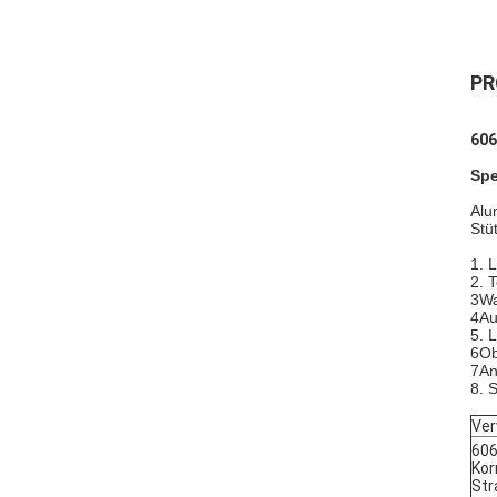
PR
606
Spe
Alu
Stü
1. 
2. 
3Wa
4Au
5. 
6Ob
7An
8. 
Ver
606
Kor
Str