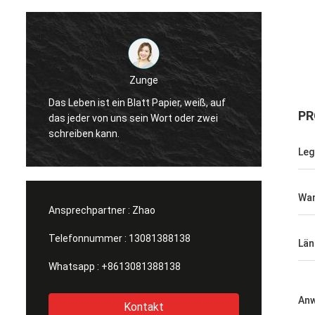
Ich bin Michael.
Zunge
Gute Produkte, guter Service
st ein Blatt Papier, weiß, auf
Beschaffungsplattform für 
PR
von uns sein Wort oder zwei
Herstellung von verschiede
kann.
von Milchflaschen, Sojasoßf
Leg
Gelbweinflaschen.
Wan
Ansprechpartner :
Zhao
Telefonnummer :
13081388138
Län
Whatsapp :
+8613081388138
An
Kontakt