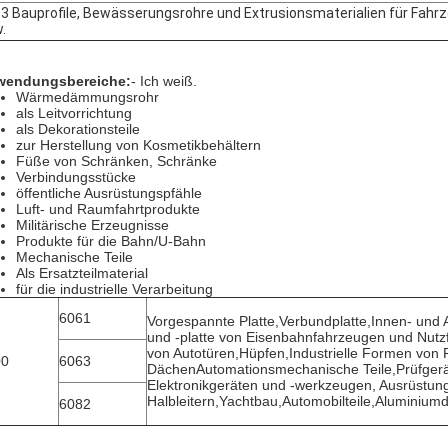
3 Bauprofile, Bewässerungsrohre und Extrusionsmaterialien für Fahr
.
wendungsbereiche:
- Ich weiß.
Wärmedämmungsrohr
als Leitvorrichtung
als Dekorationsteile
zur Herstellung von Kosmetikbehältern
Füße von Schränken, Schränke
Verbindungsstücke
öffentliche Ausrüstungspfähle
Luft- und Raumfahrtprodukte
Militärische Erzeugnisse
Produkte für die Bahn/U-Bahn
Mechanische Teile
Als Ersatzteilmaterial
für die industrielle Verarbeitung
6061
Vorgespannte Platte,Verbundplatte,Innen- und 
und -platte von Eisenbahnfahrzeugen und Nut
von Autotüren,Hüpfen,Industrielle Formen von
00
6063
DächenAutomationsmechanische Teile,Prüfgerät
Elektronikgeräten und -werkzeugen, Ausrüstung
Halbleitern,Yachtbau,Automobilteile,Aluminiu
6082