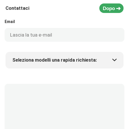
Contattaci
Dopo
Email
Seleziona modelli una rapida richiesta:
Prezzo del prodotto
Min.order quantity
Richiedi un campione
Più dettagli