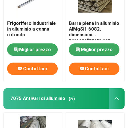
Frigorifero industriale
Barra piena in alluminio
in alluminio a canna
AlMgSi1 6082,
rotonda
dimensioni
personalizzate per
l'industria
Miglior prezzo
Miglior prezzo
dell'ingegneria
strutturale
Contattaci
Contattaci
Casa
7075 Antivari di alluminio
(5)
Prodotti
Video