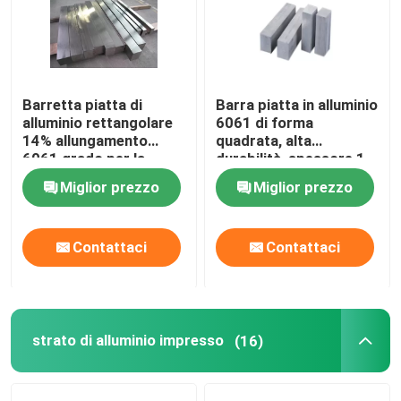
Blog
Richieda una citazione
Barretta piatta di
Barra piatta in alluminio
alluminio rettangolare
6061 di forma
14% allungamento
quadrata, alta
6061 grado per la
durabilità, spessore 1 -
tondino di alluminio
costruzione di
200MM
Miglior prezzo
Miglior prezzo
aeromobili
barra solida dell'alluminio
Contattaci
Contattaci
7075 Antivari di alluminio
Antivari piano di alluminio
strato di alluminio impresso
(16)
strato di alluminio impresso