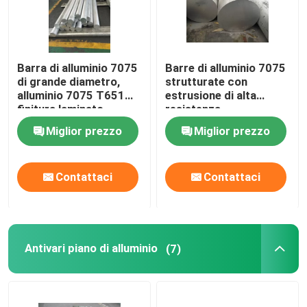
Mostra VR
Barra di alluminio 7075
Barre di alluminio 7075
di grande diametro,
strutturate con
Circa noi
alluminio 7075 T651
estrusione di alta
finitura laminato,
resistenza
standard Astm
Giro della fabbrica
Miglior prezzo
Miglior prezzo
Controllo di qualità
Contattaci
Contattaci
Contattici
Antivari piano di alluminio
(7)
Notizie
Casi