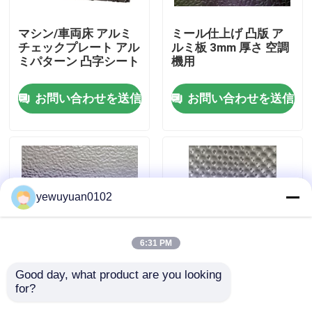
マシン/車両床 アルミ
ミール仕上げ 凸版 ア
VRショー
チェックプレート アル
ルミ板 3mm 厚さ 空調
ミパターン 凸字シート
機用
私達について
お問い合わせを送信
お問い合わせを送信
工場旅行
品質管理
yewuyuan0102
私達に連絡しなさい
6:31 PM
ニュース
Good day, what product are you looking 
3mm ステューコ 彫刻
3003 H14 エンボス加
for?
されたアルミシート 金
工アルミニウムシー
場合
属 AA3003 AA3004 滑
ト、アルミニウムシー