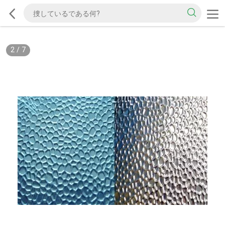
2
/
7