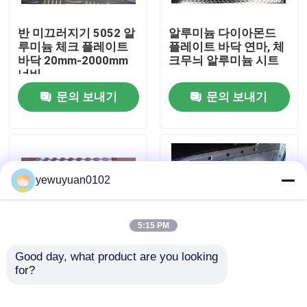
반 미끄러지기 5052 알
알루미늄 다이아몬드
VR 쇼
루미늄 체크 플레이트
플레이트 바닥 연마, 체
바닥 20mm-2000mm
크무늬 알루미늄 시트
너비
우리에 대하여
문의 보내기
문의 보내기
공장 여행
품질 관리
yewuyuan0102
연락주세요
5:15 PM
뉴스
Good day, what product are you looking 
for?
2mm 5bar 알루미늄 체
5 바 5754 알루미늄 체
크 플레이트 냉동 롤링
크 플레이트 다이아몬
경우
재료 ISO 인증
드 패턴 알루미늄 시트