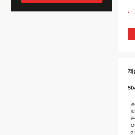
제
5
종
합
온
M
기