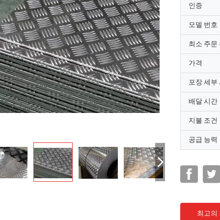
인증
모델 번호
최소 주문
가격
포장 세부
배달 시간
지불 조건
공급 능력
최고의