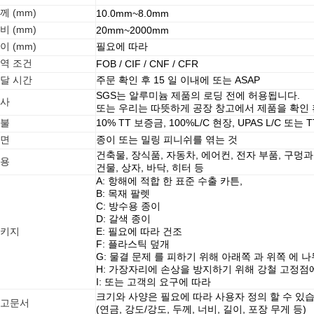
께 (mm)
10.0mm~8.0mm
비 (mm)
20mm~2000mm
이 (mm)
필요에 따라
역 조건
FOB / CIF / CNF / CFR
달 시간
주문 확인 후 15 일 이내에 또는 ASAP
SGS는 알루미늄 제품의 로딩 전에 허용됩니다.
사
또는 우리는 따뜻하게 공장 창고에서 제품을 확인
불
10% TT 보증금, 100%L/C 현장, UPAS L/C 또
면
종이 또는 밀링 피니쉬를 엮는 것
건축물, 장식품, 자동차, 에어컨, 전자 부품, 구멍과
용
건물, 상자, 바닥, 히터 등
A: 항해에 적합 한 표준 수출 카튼,
B: 목재 팔렛
C: 방수용 종이
D: 갈색 종이
키지
E: 필요에 따라 건조
F: 플라스틱 덮개
G: 물결 문제 를 피하기 위해 아래쪽 과 위쪽 에 
H: 가장자리에 손상을 방지하기 위해 강철 고정점
I: 또는 고객의 요구에 따라
크기와 사양은 필요에 따라 사용자 정의 할 수 있습
고문서
(연금, 강도/강도, 두께, 너비, 길이, 포장 무게 등)