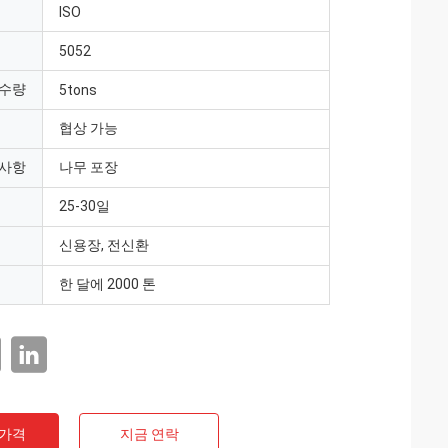
ISO
5052
 수량
5tons
협상 가능
 사항
나무 포장
25-30일
신용장, 전신환
한 달에 2000 톤
 가격
지금 연락