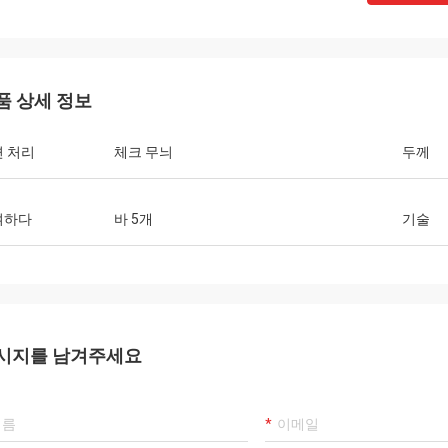
품 상세 정보
협력
은
좋은 제품, 좋은 서비스, 좋은 소싱 플랫폼은
좋은 
 처리
체크 무늬
두께
와인
다른 크기의 우유 병, 소아 소스 병, 노란 와인
다른 
병을 생산하는 데 사용됩니다.
병을
여하다
바 5개
기술
시지를 남겨주세요