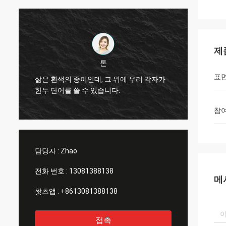
제
마이클
톤
좋은 제품, 좋은 서비스, 좋은 소싱 플랫폼
표면
그 위에 우리 각자가
다른 크기의 우유 병, 소아 소스 병, 노란 
니다.
병을 생산하는 데 사용됩니다.
참
담당자 :
Zhao
전화 번호 :
13081388138
메
왓츠앱 :
+8613081388138
접촉