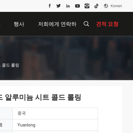
Korean
쇼
행사
저희에게 연락하
견적 요청
십시오
 콜드 롤링
드 알루미늄 시트 콜드 롤링
중국
름
Yuanlong