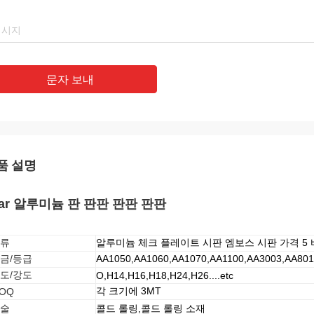
문자 보내
품 설명
bar 알루미늄 판 판판 판판 판판
류
알루미늄 체크 플레이트 시판 엠보스 시판 가격 5 바
금/등급
AA1050,AA1060,AA1070,AA1100,AA3003,AA80
도/강도
O,H14,H16,H18,H24,H26....etc
각 크기에 3MT
OQ
술
콜드 롤링,콜드 롤링 소재