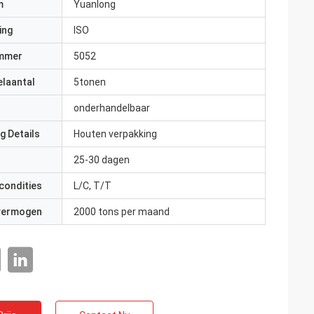
m
Yuanlong
ing
ISO
mmer
5052
elaantal
5tonen
onderhandelbaar
g Details
Houten verpakking
25-30 dagen
condities
L/C, T/T
 vermogen
2000 tons per maand