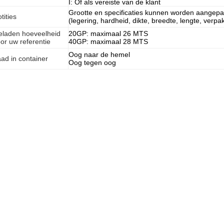
I: Of als vereiste van de klant
Grootte en specificaties kunnen worden aangepas
tities
(legering, hardheid, dikte, breedte, lengte, verp
eladen hoeveelheid
20GP: maximaal 26 MTS
or uw referentie
40GP: maximaal 28 MTS
Oog naar de hemel
ad in container
Oog tegen oog