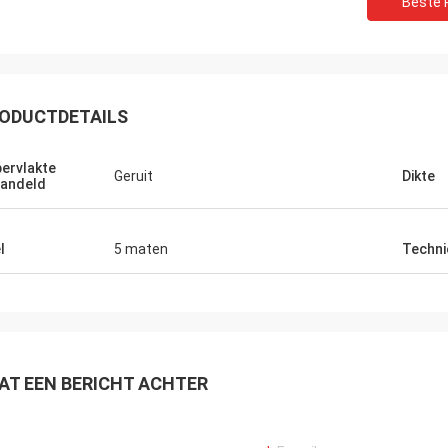
Beste P
ODUCTDETAILS
Werk samen
Goede producten, goede service, goed
Goede pro
ervlakte
inkoopplatform voor de productie van
inkooppla
Geruit
Dikte
andeld
verschillende groottes melkflessen, soja
verschill
sausflessen, gele wijnflessen.
sausfless
l
5 maten
Techni
AT EEN BERICHT ACHTER