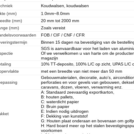
chniek
Koudwalsen, koudwalsen
kte (mm)
1.0mm~8.0mm
reedte (mm)
20 mm tot 2000 mm
ange (mm)
Zoals vereist
andelsvoorwaarden
FOB / CIF / CNF / CFR
veringstermijn
Binnen 15 dagen na bevestiging van de bestelling
SGS is aanvaardbaar voor het laden van alumin
spectie
Of we verwelkomen u van harte om de producten t
magazijn
taling
10% TT-deposito, 100% L/C op zicht, UPAS L/C 
pervlakte
met een breedte van niet meer dan 50 mm
Gebouwmaterialen, decoratie, auto's, airconditio
oepassing
perforaties en voor gevels van gebouwen, deksel
caravans, dozen, vloeren, verwarming enz.
A: Standaard zeevaardig exportkarton,
B: houten pallets,
C: waterdicht papier
D: Bruin papier
E: Indien nodig uitdrogen
akket
F: Dekking van kunststof
G: Houten plaat onderaan en bovenaan om golf
H: Hard board meer op het stalen bevestigingsp
voorkomen