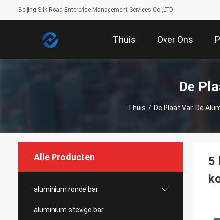
Beijing Silk Road Enterprise Management Services Co.,LTD
Thuis
Over Ons
P
De Pla
Thuis
/
De Plaat Van De Alu
Alle Producten
5 
k
aluminium ronde bar
aluminium stevige bar