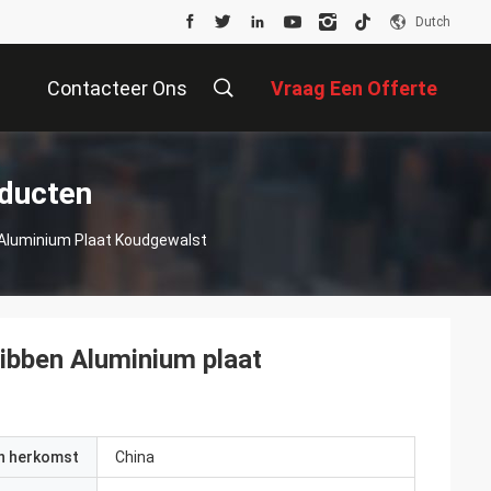
Dutch
Contacteer Ons
Vraag Een Offerte
Aan
oducten
 Aluminium Plaat Koudgewalst
ibben Aluminium plaat
an herkomst
China