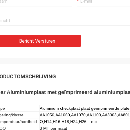
Bericht Versturen
ODUCTOMSCHRIJVING
bar Aluminiumplaat met geïmprimeerd aluminiumplaa
ype
Aluminium checkplaat plaat geïmprimeerde platen
gering/klasse
AA1050,AA1060,AA1070,AA1100,AA3003,AA801
emperatuur/hardheid
O,H14,H16,H18,H24,H26....etc.
OQ
3 MT per maat