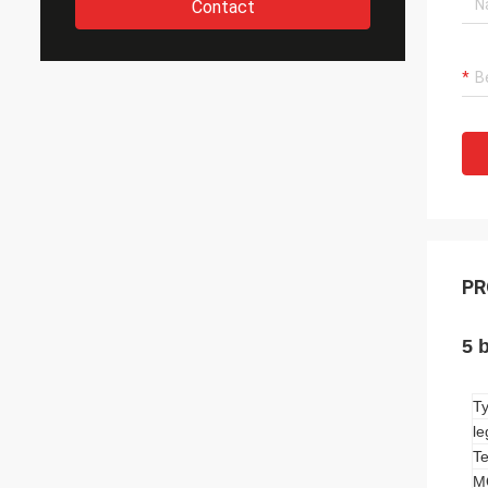
Contact
PR
5 
T
le
T
M