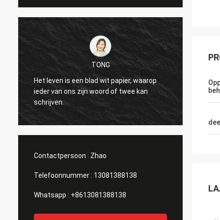
PR
- Michael.
Goede producten, goede service, goed
apier, waarop
Opp
inkoopplatform voor de productie van
beh
f twee kan
verschillende groottes melkflessen, soja
sausflessen, gele wijnflessen.
dee
Contactpersoon :
Zhao
Telefoonnummer :
13081388138
LA
Whatsapp :
+8613081388138