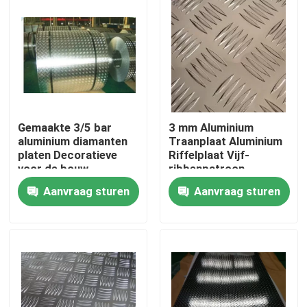
Gemaakte 3/5 bar
3 mm Aluminium
aluminium diamanten
Traanplaat Aluminium
platen Decoratieve
Riffelplaat Vijf-
voor de bouw
ribbenpatroon
Aanvraag sturen
Aanvraag sturen
Huis
Producten
Videos