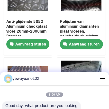
VR-show
Anti-glijdende 5052
Polijsten van
Aluminium checkplaat
aluminium diamanten
Ongeveer ons
vloer 20mm-2000mm
plaat vloeren,
Breedte
gekabelde aluminium
platen
Aanvraag sturen
Aanvraag sturen
Fabrieksreis
Kwaliteitscontrole
Contacteer ons
yewuyuan0102
Nieuws
8:00 AM
Good day, what product are you looking 
Gevallen
2 mm 5 bar Aluminium
Vijf Bar 5754