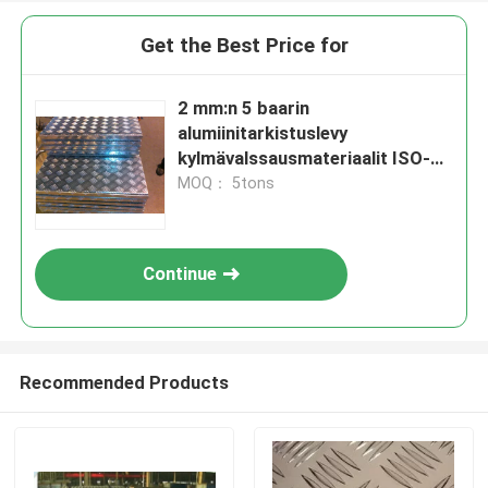
Get the Best Price for
2 mm:n 5 baarin
alumiinitarkistuslevy
kylmävalssausmateriaalit ISO-
sertifiointi
MOQ： 5tons
Continue
Recommended Products