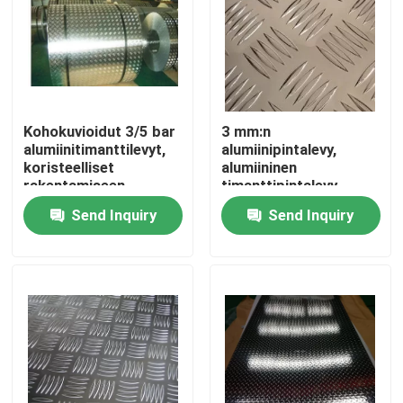
Kohokuvioidut 3/5 bar
3 mm:n
alumiinitimanttilevyt,
alumiinipintalevy,
koristeelliset
alumiininen
rakentamiseen
timanttipintalevy,
viiden palkin kuvio
Send Inquiry
Send Inquiry
Home
Products
Videos