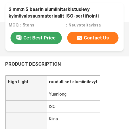
2 mm:n 5 baarin alumiinitarkistuslevy
kylmävalssausmateriaalit ISO-sertifiointi
MOQ：5tons
：Neuvoteltavissa
Get Best Price
Contact Us
PRODUCT DESCRIPTION
High Light:
ruudulliset alumiinilevyt
Yuanlong
ISO
Kiina