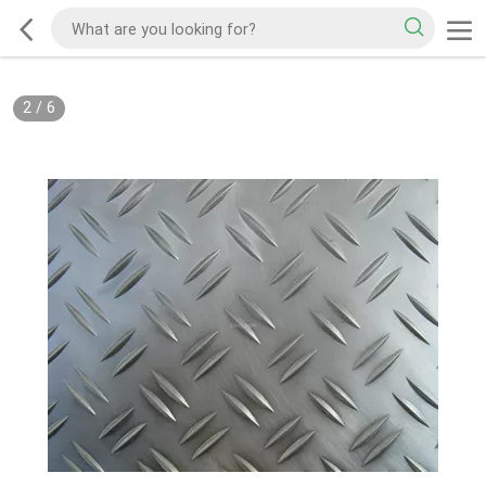
2
/
6