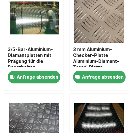
3/5-Bar-Aluminium-
3 mm Aluminium-
Diamantplatten mit
Checker-Platte
Prägung für die
Aluminium-Diamant-
Bauarbeiten
Tread-Platte
Fünfbalken-Muster
Anfrage absenden
Anfrage absenden
Haus
Produkte
Videos