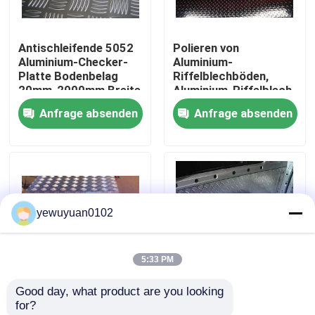
VR Show
Antischleifende 5052
Polieren von
Aluminium-Checker-
Aluminium-
Platte Bodenbelag
Riffelblechböden,
Über uns
20mm-2000mm Breite
Aluminium-Riffelblech
Anfrage absenden
Anfrage absenden
Fabrik-Ausflug
Qualitätskontrolle
yewuyuan0102
Treten Sie mit uns in Verbindung
5:33 PM
Nachrichten
Good day, what product are you looking 
2 mm 5 Bar
Fünf-Bar 5754
for?
Fälle
Aluminium-
Aluminium-Checker-