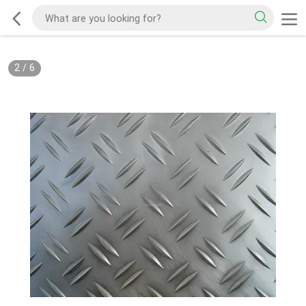
2
/
6