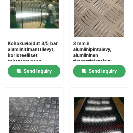
Kohokuvioidut 3/5 bar
3 mm:n
alumiinitimanttilevyt,
alumiinipintalevy,
koristeelliset
alumiininen
rakentamiseen
timanttipintalevy,
viiden palkin kuvio
Send Inquiry
Send Inquiry
Home
Products
Videos