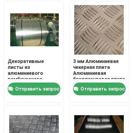
Декоративные
3 мм Алюминиевая
листы из
чекерная плита
алюминиевого
Алюминиевая
ромбического
бриллиантовая плита
рифленого листа 3/5
с пятилопастным
Отправить запрос
Отправить запрос
для строительства
рисунком
Дом
Продукты
Ролики