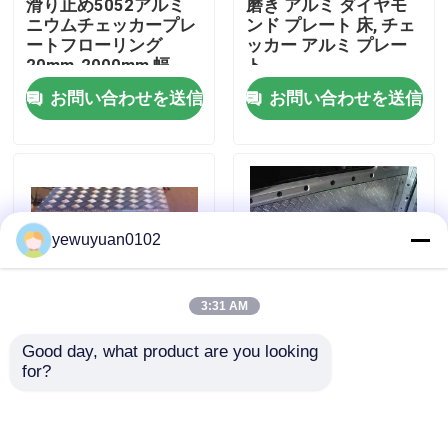
滑り止め5052アルミ
磨き アルミ ダイヤモ
ニウムチェッカープレ
ンド プレート 床, チェ
ートフローリング
ッカー アルミ プレー
VRショー
20mm-2000mm 幅
ト
お問い合わせを送信
お問い合わせを送信
私達について
工場旅行
yewuyuan0102
品質管理
3:31 AM
私達に連絡しなさい
Good day, what product are you looking 
2mm 5バー アルミニウ
五本バー 5754 アルミ
for?
ニュース
ム チェックプレート
ニウムチェッカープレ
冷回転材料 ISO 認証
ート ダイヤモンドパタ
ーン アルミニウムシー
ト 滑り止め
場合
お問い合わせを送信
お問い合わせを送信