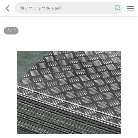
2
/
4