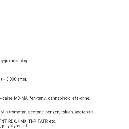
ebygd mikroskop.
t＞3 000 arter.
o-caine, MD-MA, fen-tanyl, cannabinoid, efe-drine,
nol, nitrometan, acetone, benzen, toluen, acetonitril,
TNT, RDX, HMX, TNP, TATP, etc.
, polystyren, etc.