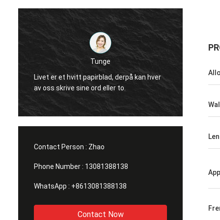
PR
Tunge
Gode produkter
All
Livet er et hvitt papirblad, derpå kan hver
innkjøpsplattf
av oss skrive sine ord eller to.
melkeflasker i 
soyasausflasker
Wal
Len
Contact Person :
Zhao
Phone Number :
13081388138
App
WhatsApp :
+8613081388138
Fr
Contact Now