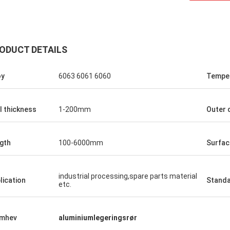
ODUCT DETAILS
Michael
Samarbeide
, god service, god
Gode produkter, god service, go
oy
6063 6061 6060
Tempe
orm for produksjon av
innkjøpsplattform for produksjo
forskjellige størrelser,
melkeflasker i forskjellige større
, flasker for gul vin.
soyasausflasker, flasker for gul v
l thickness
1-200mm
Outer 
gth
100-6000mm
Surface
industrial processing,spare parts material
lication
Stand
etc.
emhev
aluminiumlegeringsrør