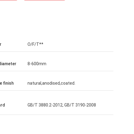
GTO
d
Gode produkter, god service, god
r
O/F/T**
n av
innkjøpsplattform for produksjon av
lser,
melkeflasker i forskjellige størrelser,
in.
soyasausflasker, flasker for gul vin.
diameter
8-600mm
 finish
natural,anodised,coated.
ard
GB/T 3880.2-2012, GB/T 3190-2008