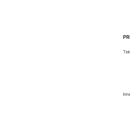
PR
Tek
Inn