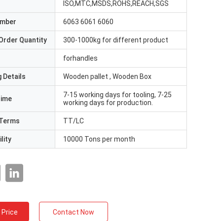
ISO,MTC,MSDS,ROHS,REACH,SGS
umber
6063 6061 6060
Order Quantity
300-1000kg for different product
forhandles
 Details
Wooden pallet , Wooden Box
7-15 working days for tooling, 7-25
Time
working days for production.
Terms
TT/LC
lity
10000 Tons per month
 Price
Contact Now