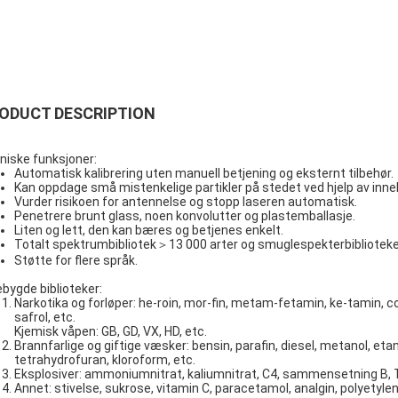
ODUCT DESCRIPTION
niske funksjoner:
Automatisk kalibrering uten manuell betjening og eksternt tilbehør.
Kan oppdage små mistenkelige partikler på stedet ved hjelp av inn
Vurder risikoen for antennelse og stopp laseren automatisk.
Penetrere brunt glass, noen konvolutter og plastemballasje.
Liten og lett, den kan bæres og betjenes enkelt.
Totalt spektrumbibliotek＞13 000 arter og smuglespekterbiblioteke
Støtte for flere språk.
ebygde biblioteker:
Narkotika og forløper: he-roin, mor-fin, metam-fetamin, ke-tamin, c
safrol, etc.
Kjemisk våpen: GB, GD, VX, HD, etc.
Brannfarlige og giftige væsker: bensin, parafin, diesel, metanol, eta
tetrahydrofuran, kloroform, etc.
Eksplosiver: ammoniumnitrat, kaliumnitrat, C4, sammensetning B, 
Annet: stivelse, sukrose, vitamin C, paracetamol, analgin, polyetylen