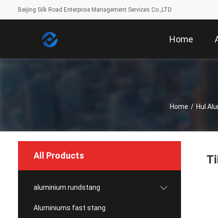
Beijing Silk Road Enterprise Management Services Co.,LTD
Home
Home
/
Hul Al
All Products
Ti
aluminium rundstang
Aluminiums fast stang