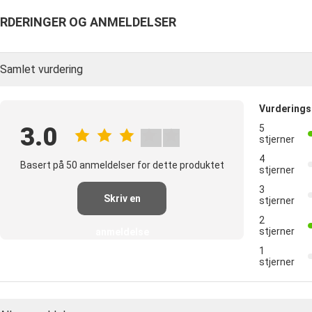
RDERINGER OG ANMELDELSER
Samlet vurdering
Vurderings
3.0
5
stjerner
4
Basert på 50 anmeldelser for dette produktet
stjerner
3
Skriv en
stjerner
2
stjerner
anmeldelse
1
stjerner