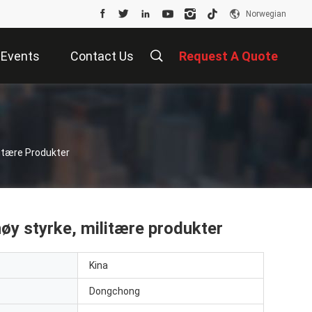
Norwegian
Events
Contact Us
Request A Quote
litære Produkter
høy styrke, militære produkter
Kina
Dongchong