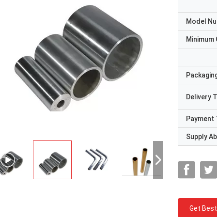
Model N
Minimum 
Packaging
Delivery 
Payment 
Supply Abi
Get Best