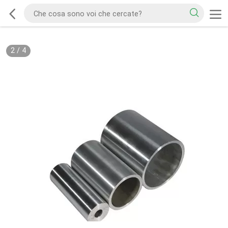
2
/
4