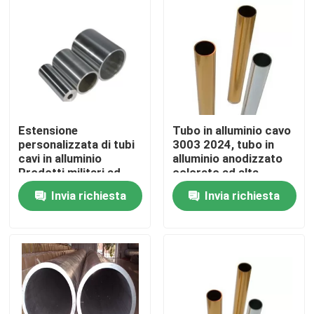
Estensione
Tubo in alluminio cavo
personalizzata di tubi
3003 2024, tubo in
cavi in alluminio
alluminio anodizzato
Prodotti militari ad
colorato ad alta
alta resistenza
purezza
Invia richiesta
Invia richiesta
Casa
Prodotti
Video