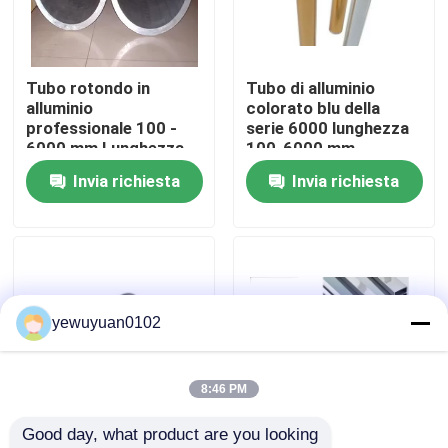
Mostra VR
Tubo rotondo in
Tubo di alluminio
alluminio
colorato blu della
Circa noi
professionale 100 -
serie 6000 lunghezza
6000 mm Lunghezza
100-6000 mm
Struttura aeronautica
Invia richiesta
Invia richiesta
Giro della fabbrica
/ ruota del camion
Controllo di qualità
Contattici
yewuyuan0102
Notizie
8:46 PM
Good day, what product are you looking 
Casi
Estensione
Tubo di alluminio cavo