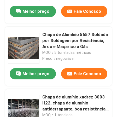
Melhor preço
Fale Conosco
Chapa de Alumínio 5657 Soldada
por Soldagem por Resistência,
Arco e Maçarico a Gás
MOQ：5 toneladas métricas
Preço：negociável
Melhor preço
Fale Conosco
Casa
Chapa de alumínio xadrez 3003
Produtos
H22, chapa de alumínio
antiderrapante, boa resistência
ao deslizamento, altamente
Vídeos
MOQ：1 tonelada