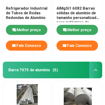
Refrigerador Industrial
AlMgSi1 6082 Barras
de Tubos de Rodas
sólidas de alumínio de
Redondas de Alumínio
tamanho personalizado
para indústrias de
engenharia estrutural
Melhor preço
Melhor preço
Fale Conosco
Fale Conosco
Barra 7075 de alumínio
(5)