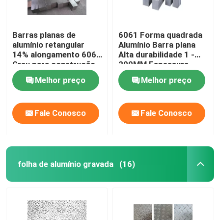
Barras planas de
6061 Forma quadrada
alumínio retangular
Alumínio Barra plana
14% alongamento 6061
Alta durabilidade 1 -
Grau para construção
200MM Espessura
de aeronaves
Melhor preço
Melhor preço
Fale Conosco
Fale Conosco
folha de alumínio gravada
(16)