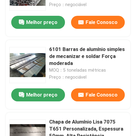
refletiva
Preço：negociável
Show de RV
Melhor preço
Fale Conosco
Sobre nós
6101 Barras de alumínio simples
Excursão da fábrica
de mecanizar e soldar Força
moderada
MOQ：5 toneladas métricas
Controle da qualidade
Preço：negociável
Contacte-nos
Melhor preço
Fale Conosco
Notícia
Chapa de Alumínio Lisa 7075
T651 Personalizada, Espessura
Casos
50mm, Alta Resistência