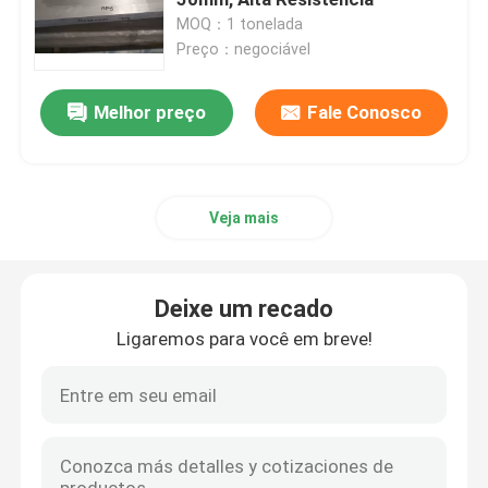
MOQ：1 tonelada
Preço：negociável
Blog
Melhor preço
Fale Conosco
Peça umas citações
barra redonda de alumínio
Veja mais
barra contínua de alumínio
Deixe um recado
Barra 7075 de alumínio
Ligaremos para você em breve!
Barra lisa de alumínio
folha de alumínio gravada