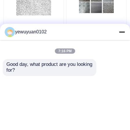
Comércio Estucado em
Chapa de Alumínio
relevo bobina de
Decorativa em Relevo
yewuyuan0102
alumínio de baixa
Lisa, Alta Resistência,
densidade Instalação
Cor Personalizada
amigável
7:16 PM
Melhor preço
Melhor preço
Good day, what product are you looking 
for?
Fale Conosco
Fale Conosco
Veja mais
Casa
Mapa do Site
Fale Conosco
Desktop Site
Mapa do Site
Política de Privacidade