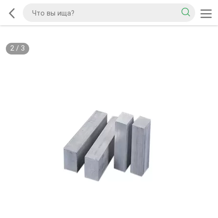
2
/
3