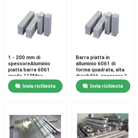
1 - 200 mm di
Barra piatta in
spessoreAluminio
alluminio 6061 di
piatta barra 6061
forma quadrata, alta
grado 110Mpa
durabilità, spessore 1
resistenza al
- 200MM
Invia richiesta
Invia richiesta
rendimento
Casa
Prodotti
Video