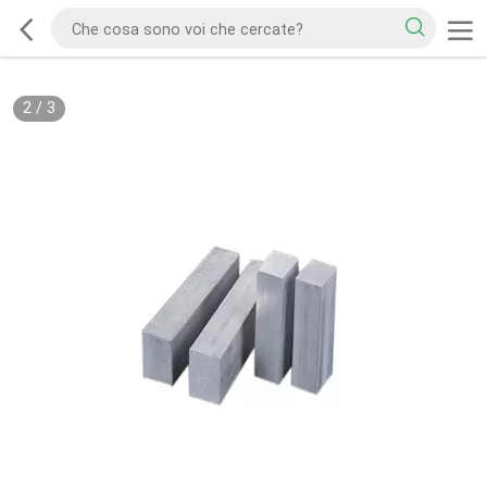
2
/
3