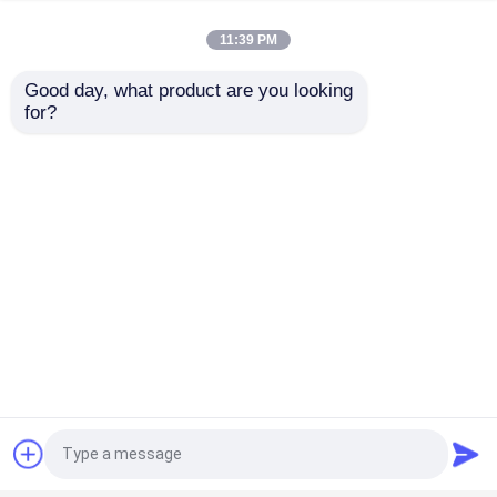
mercado mundial de bancos de pruebas.
11:39 PM
VR Show
Good day, what product are you looking 
for?
Sobre nosotros
Viaje de la fábrica
Control de calidad
Éntrenos en contacto con
Noticias
Casos