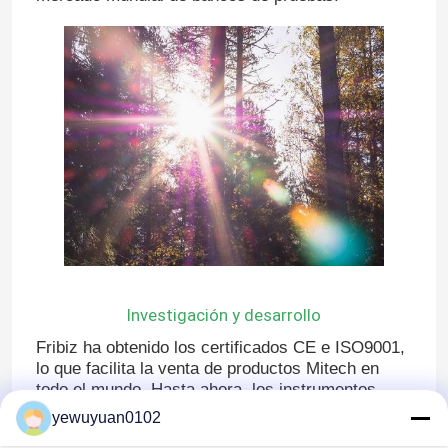
Hogar
Investigación y desarrollo
Fribiz ha obtenido los certificados CE e ISO9001,
lo que facilita la venta de productos Mitech en
Productos
todo el mundo. Hasta ahora, los instrumentos
Mitech se han vendido en los cinco continentes y
yewuyuan0102
han adquirido una posición muy importante en el
Videos