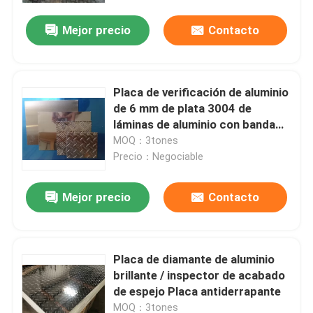
Mejor precio
Contacto
Placa de verificación de aluminio
de 6 mm de plata 3004 de
láminas de aluminio con banda
de rodadura de diamante
MOQ：3tones
Precio：Negociable
Mejor precio
Contacto
Hogar
Placa de diamante de aluminio
Productos
brillante / inspector de acabado
de espejo Placa antiderrapante
Videos
MOQ：3tones