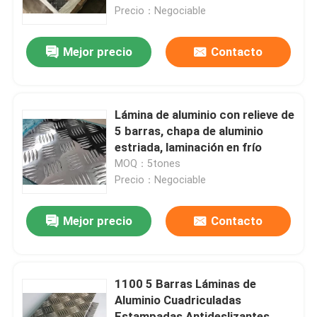
Precio：Negociable
VR Show
Mejor precio
Contacto
Sobre nosotros
Lámina de aluminio con relieve de
Viaje de la fábrica
5 barras, chapa de aluminio
estriada, laminación en frío
MOQ：5tones
Control de calidad
Precio：Negociable
Éntrenos en contacto con
Mejor precio
Contacto
Noticias
1100 5 Barras Láminas de
Aluminio Cuadriculadas
Casos
Estampadas Antideslizantes