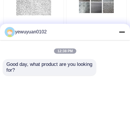
Comerciante Estucado
Hoja de aluminio en
de aluminio en relieve
relieve suave y
yewuyuan0102
bobina de baja
decorativa de alta
densidad Instalación
resistencia
amigable
12:38 PM
Mejor precio
Mejor precio
Good day, what product are you looking 
for?
Contacto
Contacto
Vea más
Inicio
Mapa del Sitio
Contactar Ahora
Desktop Site
Mapa del Sitio
Política de privacidad