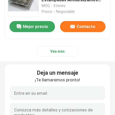
Para Piso de Autobús
MOQ：5tones
Precio：Negociable
Blog
Mejor precio
Contacto
Pida una cita
barra redonda de aluminio
Vea más
barra sólida de aluminio
Deja un mensaje
Barra de aluminio 7075
¡Te llamaremos pronto!
Barra plana de aluminio
hoja de aluminio grabada en relieve