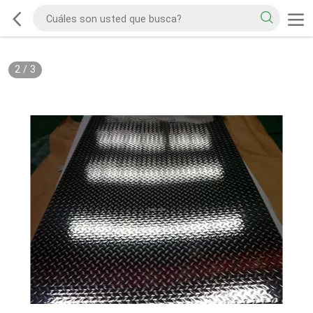
2
/
3