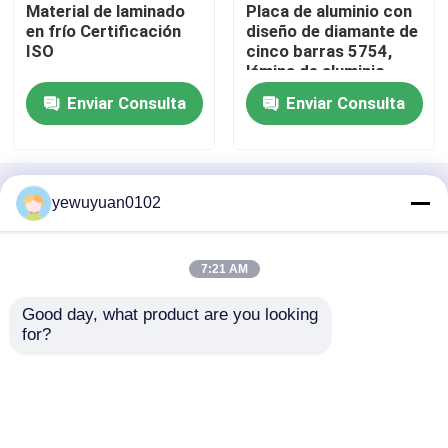
Material de laminado
Placa de aluminio con
en frío Certificación
diseño de diamante de
ISO
cinco barras 5754,
Blog
lámina de aluminio
antideslizante
Enviar Consulta
Enviar Consulta
Pida una cita
barra redonda de aluminio
Inicio
Mapa del Sitio
Contactar Ahora
Desktop Site
yewuyuan0102
Mapa del Sitio
Política de privacidad
barra sólida de aluminio
7:21 AM
CHINA hoja de la placa del inspector El
Barra de aluminio 7075
Good day, what product are you looking 
proveedor.
Copyright © 2026 Beijing Silk Road
for?
Enterprise Management Services Co.,LTD. All
Rights Reserved. Developed by
ECER
Barra plana de aluminio
hoja de aluminio grabada en relieve