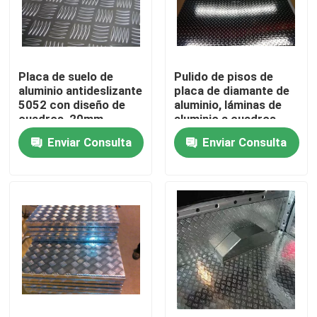
VR Show
Placa de suelo de
Pulido de pisos de
Sobre nosotros
aluminio antideslizante
placa de diamante de
5052 con diseño de
aluminio, láminas de
cuadros, 20mm-
aluminio a cuadros
Viaje de la fábrica
2000mm de ancho
Enviar Consulta
Enviar Consulta
Control de calidad
Éntrenos en contacto con
Noticias
Casos