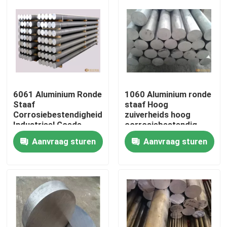
6061 Aluminium Ronde
1060 Aluminium ronde
Staaf
staaf Hoog
Corrosiebestendigheid
zuiverheids hoog
Industrieel Goede
corrosiebestendig
Prestaties
decoratie
Aanvraag sturen
Aanvraag sturen
Huis
Producten
Videos