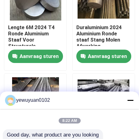
VR-show
Lengte 6M 2024 T4
Duraluminium 2024
Ronde Aluminium
Aluminium Ronde
Ongeveer ons
Staaf Voor
staaf Stang Molen
Structurele
Afwerking
Onderdelen van
Oppervlaktebehandeling
Aanvraag sturen
Aanvraag sturen
Fabrieksreis
Vliegtuigen
Buitendeurs 100 mm
Kwaliteitscontrole
Contacteer ons
yewuyuan0102
Nieuws
8:22 AM
Good day, what product are you looking 
Gevallen
Industrie 2024
6061 T6 Solid