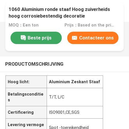
1060 Aluminium ronde staaf Hoog zuiverheids
hoog corrosiebestendig decoratie
MOQ：Een ton
Prijs：Based on the price of the day
Beste prijs
Contacteer ons
PRODUCTOMSCHRIJVING
Hoog licht:
Aluminium Zeskant Staaf
Betalingsconditie
T/T, L/C
s
Certificering
ISO9001,CE,SGS
Levering vermoge
Spot -toereikendheid