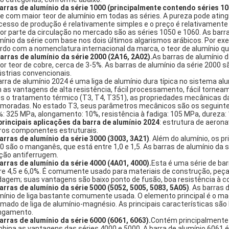
barras de alumínio da série 1000 (principalmente contendo séries 10
ie com maior teor de alumínio em todas as séries. A pureza pode ati
cesso de produção é relativamente simples e o preço é relativamente ba
or parte da circulação no mercado são as séries 1050 e 1060. As barr
mínio da série com base nos dois últimos algarismos arábicos. Por exem
rdo com a nomenclatura internacional da marca, o teor de alumínio qua
Barras de alumínio da série 2000 (2A16, 2A02).
As barras de alumínio d
or teor de cobre, cerca de 3-5%. As barras de alumínio da série 200
ústrias convencionais.
arra de alumínio 2024 é uma liga de alumínio dura típica no sistema 
 as vantagens de alta resistência, fácil processamento, fácil torneam
s o tratamento térmico (T3, T4, T351), as propriedades mecânicas da
imoradas. No estado T3, seus parâmetros mecânicos são os seguintes
%: 325 MPa, alongamento: 10%, resistência à fadiga: 105 MPa, dureza:
principais aplicações da barra de alumínio 2024
: estrutura de aerona
ros componentes estruturais.
barras de alumínio da série 3000 (3003, 3A21)
. Além do alumínio, os p
0 são o manganês, que está entre 1,0 e 1,5. As barras de alumínio da 
ção antiferrugem.
barras de alumínio da série 4000 (4A01, 4000).
Esta é uma série de bar
re 4,5 e 6,0%. É comumente usado para materiais de construção, peça
dagem; suas vantagens são baixo ponto de fusão, boa resistência à cor
barras de alumínio da série 5000 (5052, 5005, 5083, 5A05)
. As barras 
mínio de liga bastante comumente usada. O elemento principal é o ma
mado de liga de alumínio-magnésio. As principais características são b
ngamento.
barras de alumínio da série 6000 (6061, 6063).
Contém principalmente d
bina as vantagens das séries 4000 e 5000. A barra de alumínio 6061 é