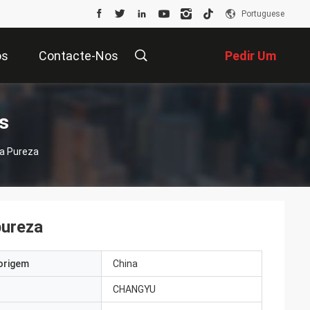
Portuguese
os
Contacte-Nos
Pedir Um
Orçamento
s
ta Pureza
pureza
origem
China
CHANGYU