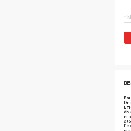
DE
Bar
Des
É f
dis
esp
são
De 
em 