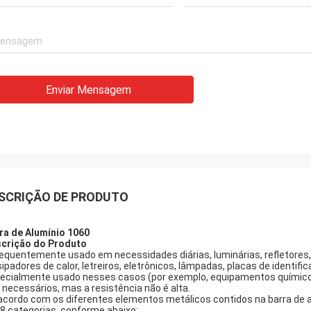
Enviar Mensagem
SCRIÇÃO DE PRODUTO
ra de Alumínio 1060
crição do Produto
requentemente usado em necessidades diárias, luminárias, refletores, 
sipadores de calor, letreiros, eletrônicos, lâmpadas, placas de identi
ecialmente usado nesses casos (por exemplo, equipamentos químicos)
 necessários, mas a resistência não é alta.
acordo com os diferentes elementos metálicos contidos na barra de al
8 categorias, conforme abaixo: