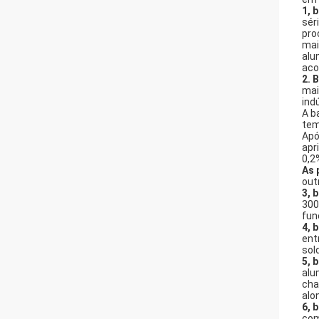
1, 
sér
pro
mai
alu
aco
2. 
mai
ind
A b
tem
Apó
apr
0,2
As 
out
3, 
300
fun
4, 
ent
sol
5, 
alu
cha
alo
6, 
com