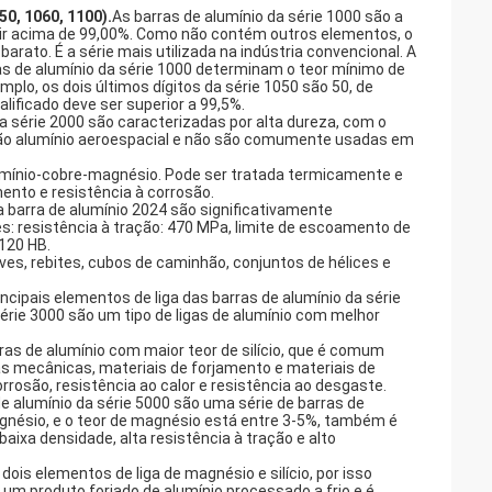
50, 1060, 1100).
As barras de alumínio da série 1000 são a
ngir acima de 99,00%. Como não contém outros elementos, o
rato. É a série mais utilizada na indústria convencional. A
as de alumínio da série 1000 determinam o teor mínimo de
plo, os dois últimos dígitos da série 1050 são 50, de
lificado deve ser superior a 99,5%.
a série 2000 são caracterizadas por alta dureza, com o
0 são alumínio aeroespacial e não são comumente usadas em
alumínio-cobre-magnésio. Pode ser tratada termicamente e
ento e resistência à corrosão.
 barra de alumínio 2024 são significativamente
: resistência à tração: 470 MPa, limite de escoamento de
 120 HB.
ves, rebites, cubos de caminhão, conjuntos de hélices e
rincipais elementos de liga das barras de alumínio da série
série 3000 são um tipo de ligas de alumínio com melhor
ras de alumínio com maior teor de silício, que é comum
s mecânicas, materiais de forjamento e materiais de
rosão, resistência ao calor e resistência ao desgaste.
de alumínio da série 5000 são uma série de barras de
gnésio, e o teor de magnésio está entre 3-5%, também é
aixa densidade, alta resistência à tração e alto
ois elementos de liga de magnésio e silício, por isso
 um produto forjado de alumínio processado a frio e é