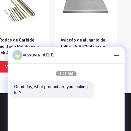
Rodas de Carbide
Aviação de alumínio da
entado Polido para
folha T6 7022/placa de
ch And Die Φ3-
alumínio da categoria
yewuyuan0102
x330mm ISO9001
aeroespacial 7022
Melhor Preço
Melhor Preço
9:06 AM
Good day, what product are you looking 
for?
Produtos
barra redonda de alumínio
barra contínua de alumínio