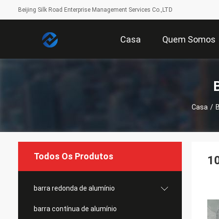
Beijing Silk Road Enterprise Management Services Co.,LTD
Casa
Quem Somos
Casa
/
B
Todos Os Produtos
10
barra redonda de alumínio
barra contínua de alumínio