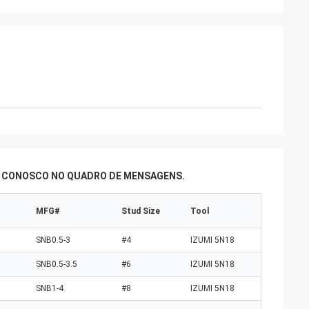
e
GTO
iço, boa
Bons produtos, bom serviço, boa
mento para
plataforma de abastecimento para
manhos de
produzir diferentes tamanhos de
fas de molho de
garrafas de leite, garrafas de molho de
amarelo.
soja, garrafas de vinho amarelo.
R CONOSCO NO QUADRO DE MENSAGENS.
MFG#
Stud Size
Tool
SNB0.5-3
#4
IZUMI 5N18
SNB0.5-3.5
#6
IZUMI 5N18
SNB1-4
#8
IZUMI 5N18