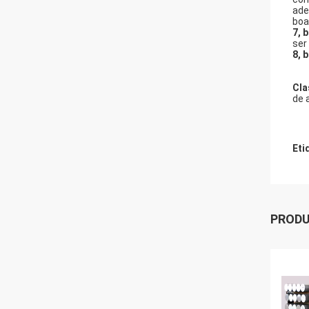
ade
boa
7, 
ser
8, 
Cla
de 
Eti
PROD