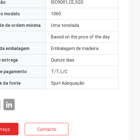
ção
ISO9001,CE,SGS
o modelo
1060
de de ordem mínima
Uma tonelada
Based on the price of the day
 da embalagem
Embalagem de madeira
 entrega
Quinze dias
e pagamento
T/T, L/C
e da fonte
Spot Adequação
Preço
Contacto