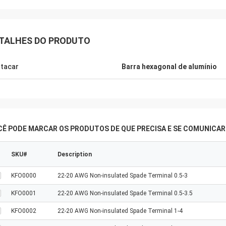
TALHES DO PRODUTO
Michael.
Cooper
tacar
Barra hexagonal de alumínio
rodutos, bom serviço, boa
Bons produtos, bom serv
orma de abastecimento para
plataforma de abasteci
ir diferentes tamanhos de
produzir diferentes ta
as de leite, garrafas de molho de
garrafas de leite, garra
garrafas de vinho amarelo.
soja, garrafas de vinho 
CÊ PODE MARCAR OS PRODUTOS DE QUE PRECISA E SE COMUNICA
SKU#
Description
KFO0000
22-20 AWG Non-insulated Spade Terminal 0.5-3
KFO0001
22-20 AWG Non-insulated Spade Terminal 0.5-3.5
KFO0002
22-20 AWG Non-insulated Spade Terminal 1-4