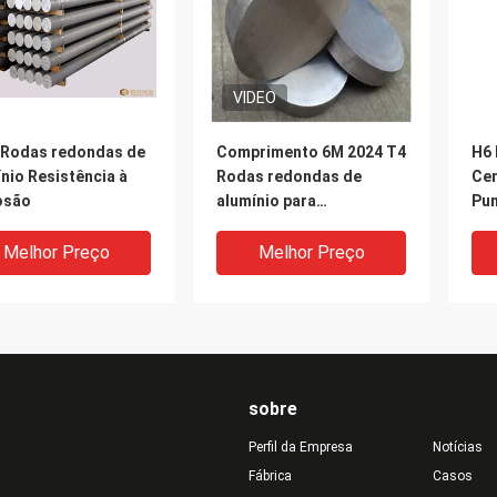
VIDEO
 Rodas redondas de
Comprimento 6M 2024 T4
H6 
nio Resistência à
Rodas redondas de
Cem
osão
alumínio para
Pun
componentes estruturais
25
de aeronaves
Melhor Preço
Melhor Preço
sobre
Perfil da Empresa
Notícias
Fábrica
Casos