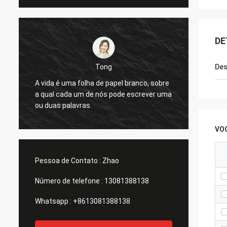
DE
Tong
Des
Bons p
o
A vida é uma folha de papel branco, sobre
plataf
a qual cada um de nós pode escrever uma
produz
ou duas palavras.
garraf
soja, 
VO
Pessoa de Contato :
Zhao
Número de telefone :
13081388138
Whatsapp :
+8613081388138