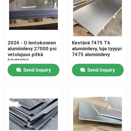
2024 - O lentokoneen
Kestävä 7475 T6
alumiinilevy 27000 psi
alumiinilevy, luja tyyppi
vetolujuus pitkä
7475 alumiinilevy
käyttöikä
Send Inquiry
Send Inquiry
Home
Products
Videos