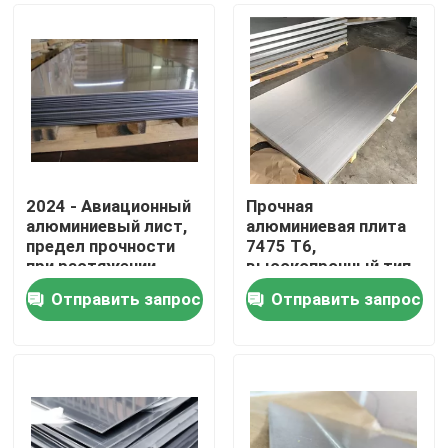
2024 - Авиационный
Прочная
алюминиевый лист,
алюминиевая плита
предел прочности
7475 T6,
при растяжении
высокопрочный тип,
27000 фунтов на
алюминиевый лист
Отправить запрос
Отправить запрос
квадратный дюйм,
7475
Дом
длительный срок
службы
Продукты
Ролики