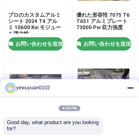
プロのカスタムアルミ
優れた形容性 7075 T6
VRショー
シート 2024 T4 アル
T651 アルミプレート
ミ 10600 Ksi モジュー
73000 Psi 収力強度
ル弾力性
私達について
お問い合わせを送信
お問い合わせを送信
工場旅行
品質管理
yewuyuan0102
私達に連絡しなさい
4:59 PM
ニュース
Good day, what product are you looking 
高耐腐食性 航空機 ア
軽量航空機 アルミシー
for?
ルミシート Al 7075
ト 7075 O 熱処理 疲労
場合
T73 公平な加工性
耐性