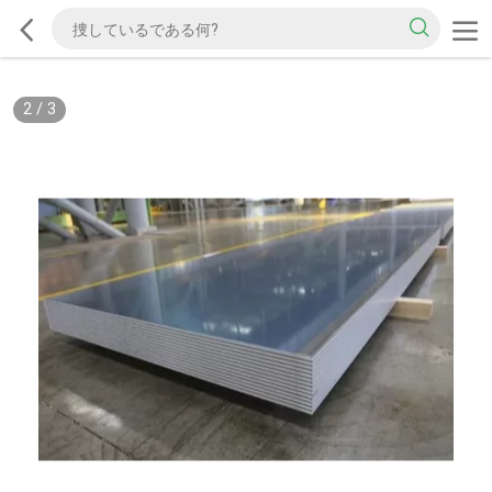
2
/
3