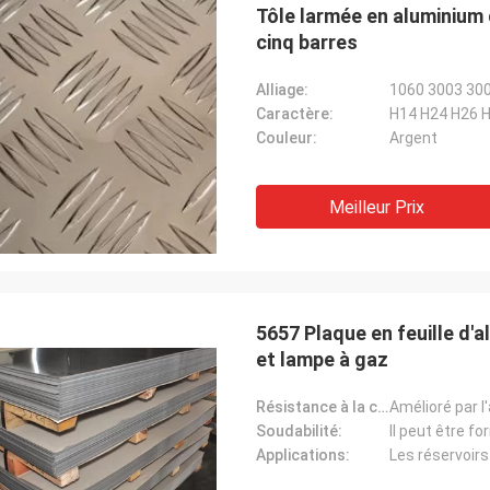
Tôle larmée en aluminium 
cinq barres
Alliage:
1060 3003 30
Caractère:
H14 H24 H26 
Couleur:
Argent
Meilleur Prix
5657 Plaque en feuille d'
et lampe à gaz
Résistance à la corrosion:
Amélioré par l
Soudabilité:
Il peut être fo
Applications: