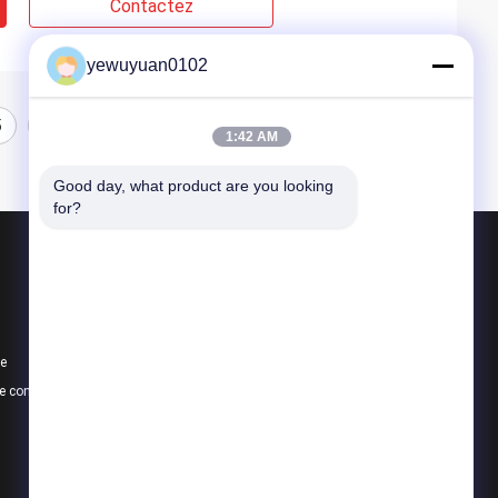
Contactez
yewuyuan0102
5
1:42 AM
Good day, what product are you looking 
for?
Produits
barre ronde en aluminium
barre solide en aluminium
te
7075 Barre en aluminium
e confidentialité
Toutes les catégories