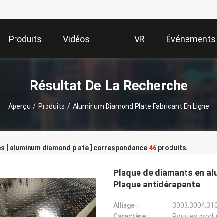
Produits
Vidéos
VR
Événements
Show
Résultat De La Recherche
Aperçu
/
Produits
/
Aluminum Diamond Plate Fabricant En Ligne
és [ aluminum diamond plate ] correspondance
46
produits.
Plaque de diamants en alum
Plaque antidérapante
Alliage ::
3003,3004,31
Caractère::
Pour les produ