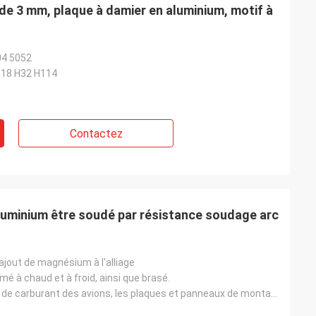
de 3 mm, plaque à damier en aluminium, motif à
04 5052
H18 H32 H114
Contactez
aluminium être soudé par résistance soudage arc
'ajout de magnésium à l'alliage
rmé à chaud et à froid, ainsi que brasé.
Les réservoirs de carburant des avions, les plaques et panneaux de montage électroniques, les revête