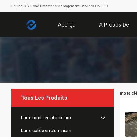
Beijing Silk Road Enterprise Management Services Co.,LTD
Aperçu
A Propos De
Nous
mots cl
Tous Les Produits
barre ronde en aluminium
barre solide en aluminium