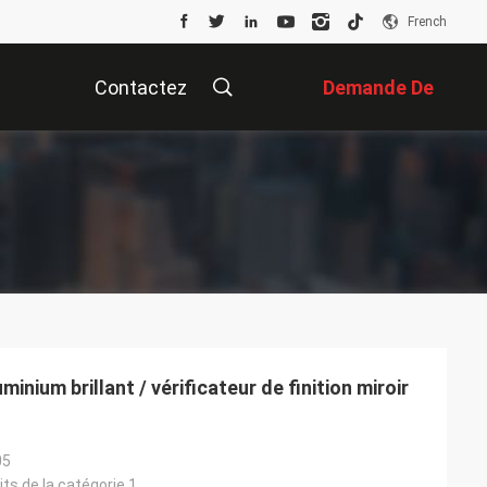
French
Contactez
Demande De
Nous
Soumission
inium brillant / vérificateur de finition miroir
05
its de la catégorie 1