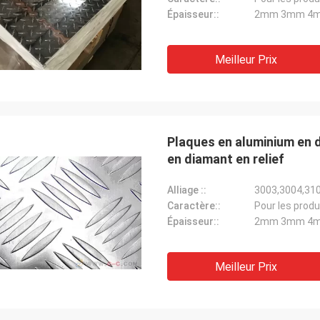
Épaisseur::
2mm 3mm 4
Meilleur Prix
Plaques en aluminium en 
en diamant en relief
Alliage ::
3003,3004,31
Caractère::
Pour les produ
Épaisseur::
2mm 3mm 4
Meilleur Prix