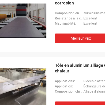
corrosion
Composition en alliage:
aluminium-mag
Résistance à la corrosion:
Excellent
Machinabilité:
Excellent
Meilleur Prix
Tôle en aluminium alliage
chaleur
Applications:
Application:
Échangeurs de
Composition chimique:
Alliage d'alu