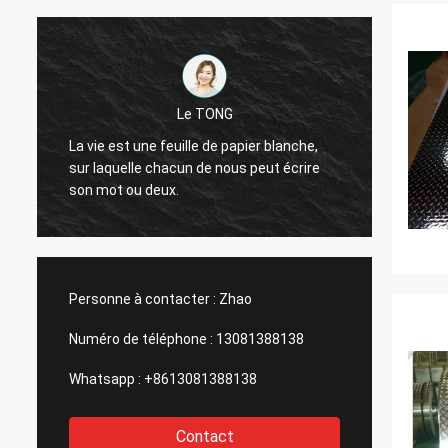
Le TONG
De bon
La vie est une feuille de papier blanche,
bonne 
sur laquelle chacun de nous peut écrire
pour la
son mot ou deux.
différe
soja, b
Personne à contacter :
Zhao
Numéro de téléphone :
13081388138
Whatsapp :
+8613081388138
Contact