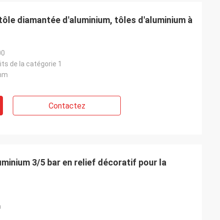
tôle diamantée d'aluminium, tôles d'aluminium à
pérer.
GTO
00
its de la catégorie 1
 service, une
De bons produits, un bon service, une
mm
rovisionnement
bonne plateforme d'approvisionnement
teilles de lait de
pour la production de bouteilles de lait de
eilles de sauce
différentes tailles, bouteilles de sauce
Contactez
une.
soja, bouteilles de vin jaune.
minium 3/5 bar en relief décoratif pour la
m