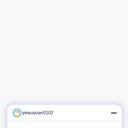
GTO
Je vous en prie.
ts, un bon service, une
C'est une plateforme
rme d'approvisionnement
d'approvisionnement fantastiqu
ion de bouteilles de lait de
service attentionné et un produi
lles, bouteilles de sauce
bonne qualité.
 de vin jaune.
yewuyuan0102