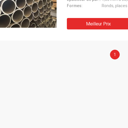
Formes:
Ronds, places
Meilleur Prix
1