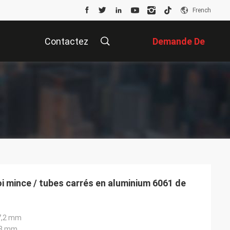
French
Contactez
Demande De
Nous
Soumission
i mince / tubes carrés en aluminium 6061 de
7,2 mm
,8 mm