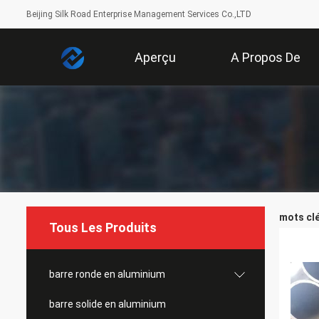
Beijing Silk Road Enterprise Management Services Co.,LTD
Aperçu
A Propos De
Nous
mots clé
Tous Les Produits
barre ronde en aluminium
barre solide en aluminium