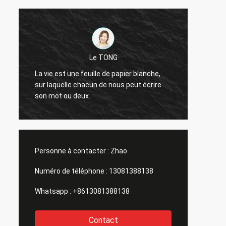
Je vous en prie.
De bons produits, un bon service, une
blanche,
bonne plateforme d'approvisionnement
t écrire
pour la production de bouteilles de lait de
différentes tailles, bouteilles de sauce
soja, bouteilles de vin jaune.
Personne à contacter :
Zhao
Numéro de téléphone :
13081388138
Whatsapp :
+8613081388138
Contact