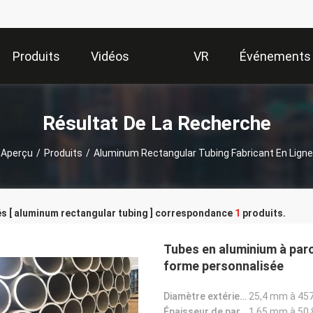
Produits
Vidéos
VR
Événements
Show
Résultat De La Recherche
Aperçu
/
Produits
/
Aluminum Rectangular Tubing Fabricant En Ligne
s [ aluminum rectangular tubing ] correspondance
1
produits.
Tubes en aluminium à paro
forme personnalisée
Diamètre extérieur:
25,4 mm à 45
Épaisseur de paroi:
1,65 mm à 50