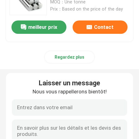
cuisine
MOQ：Une tonne
Prix：Based on the price of the day
VR Show
meilleur prix
Contact
Au sujet de nous
Visite d'usine
Regardez plus
Contrôle de qualité
Laisser un message
Nous vous rappellerons bientôt!
Contactez-nous
Nouvelles
Cas