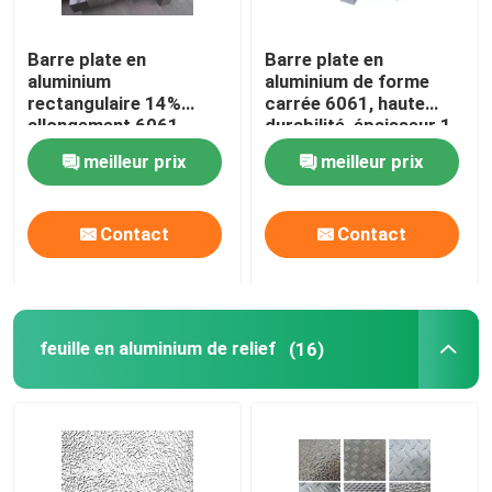
Barre plate en
Barre plate en
aluminium
aluminium de forme
rectangulaire 14%
carrée 6061, haute
allongement 6061
durabilité, épaisseur 1 -
Grade pour la
200MM
meilleur prix
meilleur prix
construction
d'aéronefs
Contact
Contact
feuille en aluminium de relief
(16)