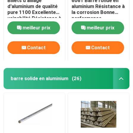
Billets d'alliage
6061 Barre ronde en
d'aluminium de qualité
aluminium Résistance à
pure 1100 Excellente
la corrosion Bonne
plat en aluminium de contrôleur
usinabilité Résistance à
performance
l'usure
industrielle
meilleur prix
meilleur prix
Plaque en aluminium
Contact
Contact
Plaque d'aluminium pour aéronefs
Plaque d'aluminium de qualité marine
barre solide en aluminium
(26)
Tube creux en aluminium
tubes ronds en aluminium
tuyau carré en aluminium