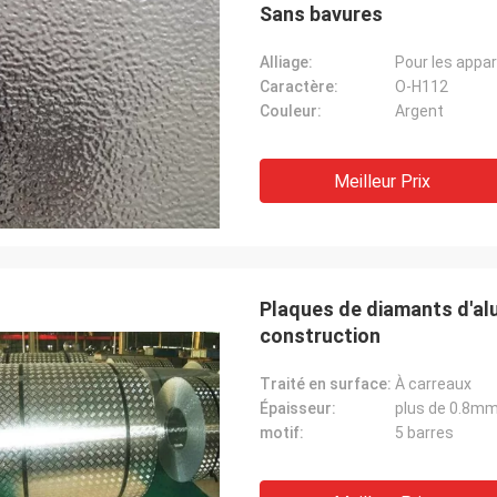
Sans bavures
Alliage:
Pour les appa
Caractère:
O-H112
Couleur:
Argent
Meilleur Prix
Plaques de diamants d'alu
construction
Traité en surface:
À carreaux
Épaisseur:
plus de 0.8m
motif:
5 barres