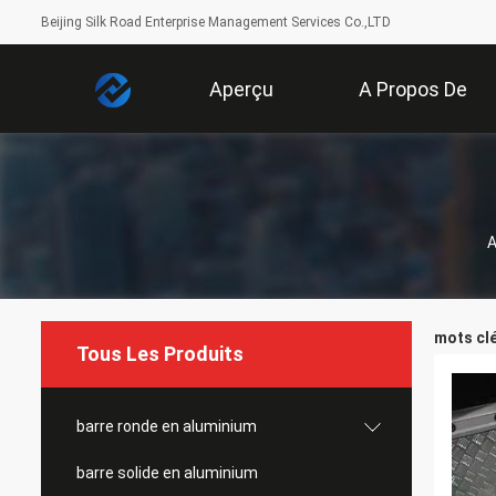
Beijing Silk Road Enterprise Management Services Co.,LTD
Aperçu
A Propos De
Nous
A
mots cl
Tous Les Produits
barre ronde en aluminium
barre solide en aluminium