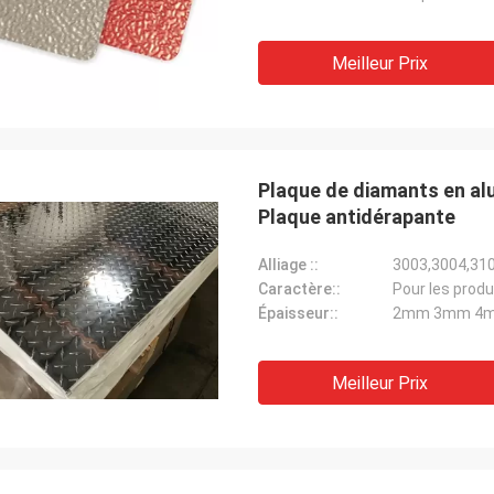
Meilleur Prix
Plaque de diamants en alum
Plaque antidérapante
Alliage ::
3003,3004,31
Caractère::
Pour les produ
Épaisseur::
2mm 3mm 4
Meilleur Prix