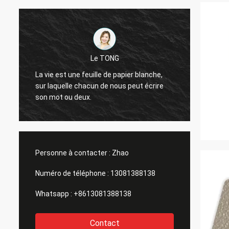
Le TONG
De bon
La vie est une feuille de papier blanche,
bonne 
sur laquelle chacun de nous peut écrire
pour la
son mot ou deux.
différe
soja, b
Personne à contacter :
Zhao
Numéro de téléphone :
13081388138
Whatsapp :
+8613081388138
Contact