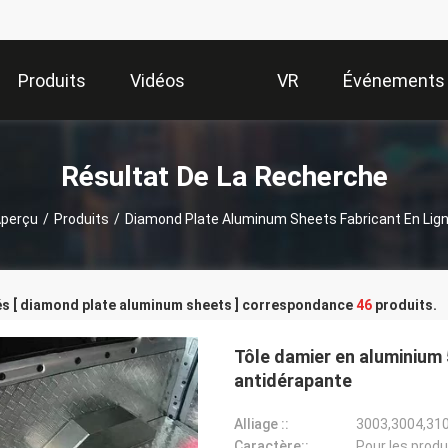
Produits
Vidéos
VR
Événements
Show
Résultat De La Recherche
perçu
/
Produits
/
Diamond Plate Aluminum Sheets Fabricant En Lig
és [ diamond plate aluminum sheets ] correspondance
46
produits.
Tôle damier en aluminium 
antidérapante
Alliage ::
3003,3004,31
Caractère::
Pour les produ