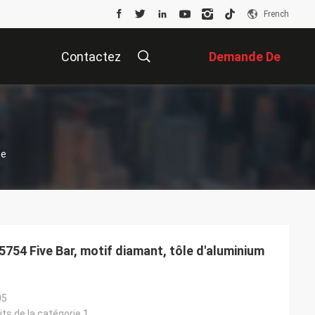
French
Contactez
Demande De
Nous
Soumission
ne
5754 Five Bar, motif diamant, tôle d'aluminium
05
its de la catégorie 1