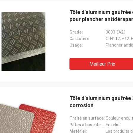
Tôle d'aluminium gaufrée
pour plancher antidérapa
Je vous en prie.
On doit coo
Grade:
3003 3A21
Caractère:
O-H112, H12. H
s produits, un bon service, une
De bons produits, un bon
Usage:
Plancher anti
plateforme d'approvisionnement
bonne plateforme d'app
 production de bouteilles de lait de
pour la production de bou
ntes tailles, bouteilles de sauce
différentes tailles, bout
Meilleur Prix
outeilles de vin jaune.
soja, bouteilles de vin ja
Tôle d'aluminium gaufrée 3
corrosion
Traité en surface:
Couleur endui
Pâtes à base de bois:
En relief
Matériel:
Les produits d