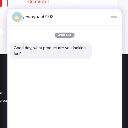
Contactez
yewuyuan0102
5
4:00 PM
Good day, what product are you looking 
for?
Produits
barre ronde en aluminium
barre solide en aluminium
te
7075 Barre en aluminium
e confidentialité
Toutes les catégories