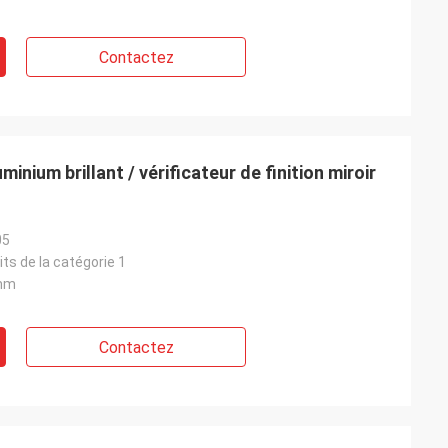
Contactez
inium brillant / vérificateur de finition miroir
05
its de la catégorie 1
mm
Contactez