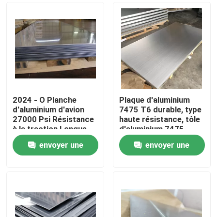
2024 - O Planche
Plaque d'aluminium
d'aluminium d'avion
7475 T6 durable, type
27000 Psi Résistance
haute résistance, tôle
à la traction Longue
d'aluminium 7475
durée de vie
envoyer une
envoyer une
Maison
demande
demande
Produits
Vidéos