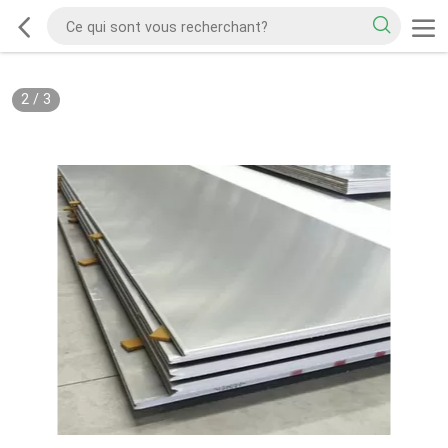
2
/
3