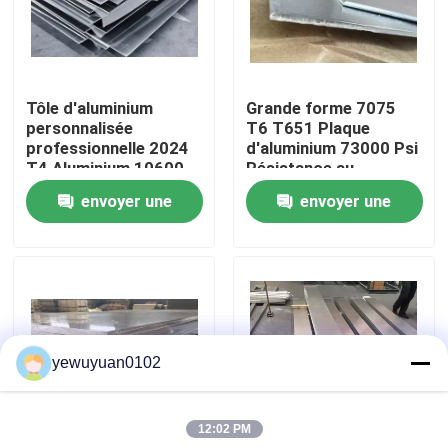
VR Show
Tôle d'aluminium
Grande forme 7075
Au sujet de nous
personnalisée
T6 T651 Plaque
professionnelle 2024
d'aluminium 73000 Psi
T4 Aluminium 10600
Résistance au
Visite d'usine
Ksi Module d'élasticité
rendement
envoyer une
envoyer une
demande
demande
Contrôle de qualité
Contactez-nous
yewuyuan0102
Nouvelles
12:02 PM
Cas