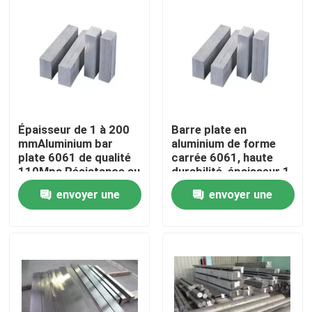
Épaisseur de 1 à 200
Barre plate en
mmAluminium bar
aluminium de forme
plate 6061 de qualité
carrée 6061, haute
110Mpa Résistance au
durabilité, épaisseur 1
rendement
- 200MM
envoyer une
envoyer une
Maison
demande
demande
Produits
Vidéos