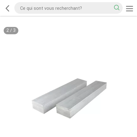
2
/
3