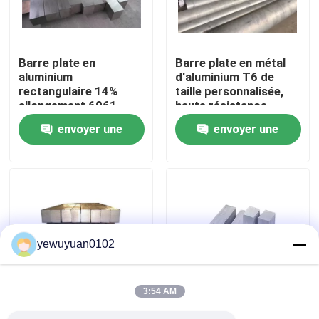
VR Show
Barre plate en
Barre plate en métal
aluminium
d'aluminium T6 de
Au sujet de nous
rectangulaire 14%
taille personnalisée,
allongement 6061
haute résistance
Grade pour la
6061, 0,15 % de titane
envoyer une
envoyer une
Visite d'usine
construction
d'aéronefs
demande
demande
Contrôle de qualité
Contactez-nous
yewuyuan0102
Nouvelles
3:54 AM
Cas
Extrusion de barres
Barre en aluminium