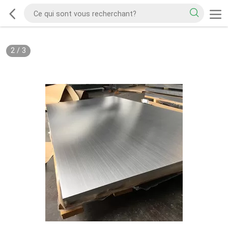
2
/
3