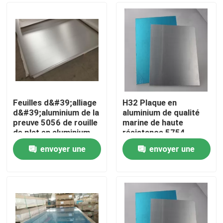
Feuilles d&#39;alliage
H32 Plaque en
d&#39;aluminium de la
aluminium de qualité
preuve 5056 de rouille
marine de haute
de plat en aluminium
résistance 5754
de la catégorie 5056
Plaque en aluminium
envoyer une
envoyer une
marine
Maison
demande
demande
Produits
Vidéos