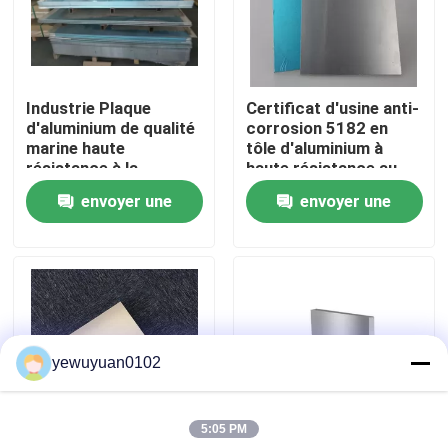
VR Show
Industrie Plaque
Certificat d'usine anti-
Au sujet de nous
d'aluminium de qualité
corrosion 5182 en
marine haute
tôle d'aluminium à
résistance à la
haute résistance au
Visite d'usine
traction 5182 Plaque
rendement
envoyer une
envoyer une
d'aluminium
demande
demande
Contrôle de qualité
Contactez-nous
yewuyuan0102
Nouvelles
5:05 PM
Cas